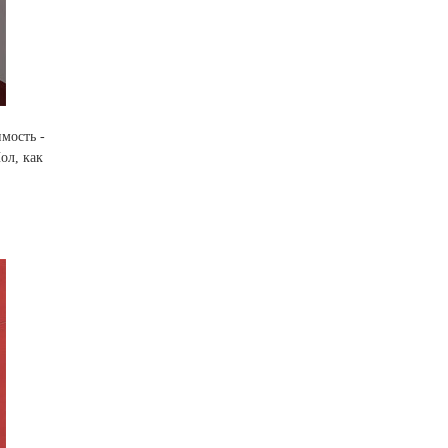
мость -
ол, как