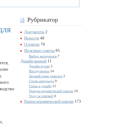
Рубрикатор
для
Документы
2
Новости
48
О плитке
70
Полезные советы
85
Выбор материалов
7
Дизайн ванной
11
ется,
Дизайн кухни
3
олее
Инструменты
14
,
Личный опыт ремонта
2
Стили интерьера
9
много
Стиль и дизайн
11
водство
Укладка керамической плитки
24
Уход за плиткой
4
Рынок керамической плитки
173
и,