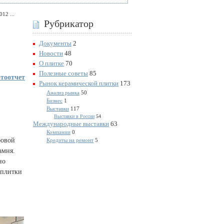
12 ...
Рубрикатор
Документы
2
Новости
48
О плитке
70
Полезные советы
85
тоотчет
Рынок керамической плитки
173
Анализ рынка
50
Бизнес
1
Выставки
117
Выставки в России
54
Международные выставки
63
Компании
0
фовой
Кредиты на ремонт
5
амня.
но
 плитки