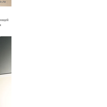
дующей
я