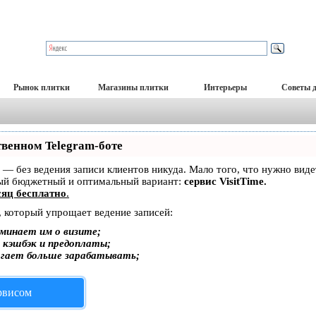
Рынок плитки
Магазины плитки
Интерьеры
Советы 
твенном Telegram-боте
ет — без ведения записи клиентов никуда. Мало того, что нужно вид
мый бюджетный и оптимальный вариант:
сервис VisitTime.
яц бесплатно
.
, который упрощает ведение записей:
минает им о визите;
, кэшбэк и предоплаты;
огает больше зарабатывать;
ервисом