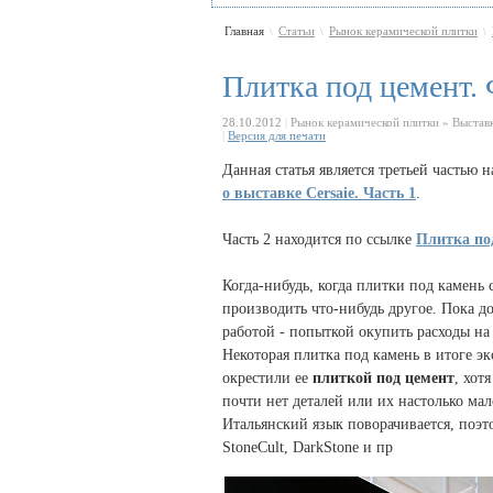
Главная
Статьи
Рынок керамической плитки
\
\
\
Плитка под цемент. 
28.10.2012
|
Рынок керамической плитки » Выстав
|
Версия для печати
Данная статья является третьей частью 
о выставке Cersaie. Часть 1
.
Часть 2 находится по ссылке
Плитка по
Когда-нибудь, когда плитки под камень 
производить что-нибудь другое. Пока д
работой - попыткой окупить расходы на
Некоторая плитка под камень в итоге э
окрестили ее
плиткой под цемент
, хот
почти нет деталей или их настолько мал
Итальянский язык поворачивается, поэт
StoneCult, DarkStone и пр