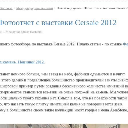
Выставки
Международные выставки
Плитка под цемент. Фотоотчет с выставки Cersaie 20
\
\
Фотоотчет с выставки Cersaie 2012
ки » Международные выставки
нашего фотообзора по выставке Cersaie 2012. Начало статьи - по ссылке
Фо
д камень. Новинки 2012
.
станет немного больше, чем звезд на небе, фабрики одумаются и начнут
о этого далеко и подавляющее большинство производителей заняты сизи
 цифровой принтер путем создания бесконечного количества имитаций к
кспериментов становится все-таки не очень похожей на камень. Мы услов
я официально такого термина нет. Смысл в том, что на поверхности такой
о, что назвать такую плитку имитацией камня не поворачивается язык.
ому в большинстве своем такие коллекции носят гордые имена AreaStone,