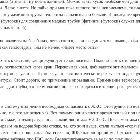
банах (а значит, ну очень длинная). Можно взять кусок необходимой длин
 Легко гнется. Но пайка при монтаже теплого пола неприемлема, тольк
чем у железной трубы, теплоотдача значительно больше. В последнее вре
 (футорки) для соединения медных трубок (фитинги (футорки) служат дл
ечных ключей).
Поставляется на барабанах, легко гнется, легко соединяется с помощью фи
зкая теплоотдача. Тем не менее, «имеет место быть».
чить к системе, где циркулирует теплоноситель. Подключают к отоплен
ку осуществляют через кран. Перекрывая кран, добиваются оптимальной
е терморегулятора. Терморегулятор автоматически перекрывает подающу
ратуры. Стоит дорого, но применение оправданно. Применение терморегу
укладки трубы, т.к. термодатчик должен находиться в толще греющегося 
 в систему отопления необходимо согласовать с ЖКО. Это трудно, но во
но, т.к. это запрещено :). Вот почему: один клиент врезал теплый пол н
м этаже, и температура пола зимой достигала + 2-3 о С. После монтажа 
первым на водоразборном стояке, те, кто жил выше, стали мыться «горяч
Естественно, пошли жалобы, естессно, ЖКО нашли причину. Пол застави
Также забудьте про ГВС, если Вы рассчитываетесь за воду по счетчику.