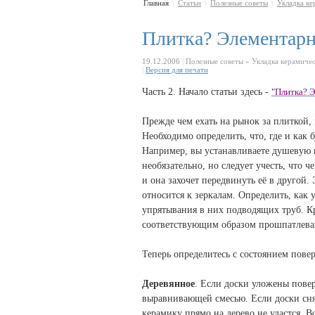
Главная
Статьи
Полезные советы
Укладка ке
\
\
\
Плитка? Элементарно
19.12.2006
|
Полезные советы » Укладка керамичес
|
Версия для печати
Часть 2. Начало статьи здесь -
"Плитка? Э
Прежде чем ехать на рынок за плиткой, 
Необходимо определить, что, где и как 
Например, вы устанавливаете душевую 
необязательно, но следует учесть, что 
и она захочет передвинуть её в другой
относится к зеркалам. Определить, как 
упрятывания в них подводящих труб. Кр
соответствующим образом прошпатлева
Теперь определитесь с состоянием повер
Деревянное
. Если доски уложены пове
выравнивающей смесью. Если доски сня
керамику прямо на дерево не удастся. В