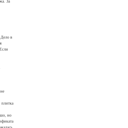
жа. За
 Дело в
я
 Если
.
 не
, плитка
ошо, но
тификата
ржалась.