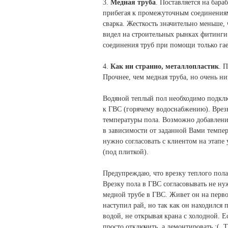
3.
Медная труба
. Поставляется на бара
прибегая к промежуточным соединениям.
сварка. Жесткость значительно меньше, 
видел на строительных рынках фитинги
соединения труб при помощи только га
4.
Как ни странно, металлопластик
. 
Прочнее, чем медная труба, но очень ни
Водяной теплый пол необходимо подклю
к ГВС (горячему водоснабжению). Врез
температуры пола. Возможно добавлени
в зависимости от заданной Вами темпе
нужно согласовать с клиентом на этапе 
(под плиткой).
Предупреждаю, что врезку теплого пола
Врезку пола в ГВС согласовывать не нуж
медной трубе в ГВС. Живет он на перво
наступил рай, но так как он находился 
водой, не открывая крана с холодной. 
просто отключить, а демонтировать :(. 