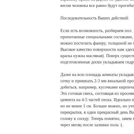
весом человека все равно будут прогибат
Последовательность Ваших действий:
Если есть возможность, разбираем пол. 
пропитанные специальными составами, 
можно постелить фанеру, толщиной не м
Высокое качество поверхности нам здес
краска нужна масляная). Поверх сущес
подготовленные доски укладываем гидр
Далее на всю площадь комнаты укладыва
сотку и привязать 2-3 мм вязальной про
добиться, например, кусочками кирпича
Это готовая смесь, состоящая из просе
цемента на 4-5 частей песка. Идеально 
но не менее 1 см. Больше можно, но учт
перекрытия, в один прекрасный день Ва
голову к соседу. Теперь понятно, зачем
через месяц после заливки пола :(.