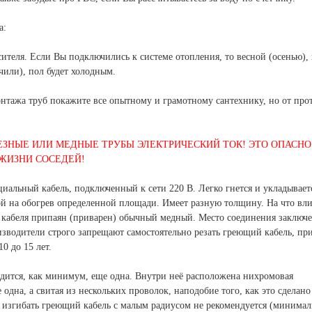
а:
ителя. Если Вы подключились к системе отопления, то весной (осенью), 
или), пол будет холодным.
онтажа труб покажите все опытному и грамотному сантехнику, но от про
ЗНЫЕ ИЛИ МЕДНЫЕ ТРУБЫ ЭЛЕКТРИЧЕСКИЙ ТОК! ЭТО ОПАСНО
 ЖИЗНИ СОСЕДЕЙ!
ециальный кабель, подключенный к сети 220 В. Легко гнется и укладывает
ой на обогрев определенной площади. Имеет разную толщину. На что вли
 кабеля припаян (приварен) обычный медный. Место соединения заключе
зводители строго запрещают самостоятельно резать греющий кабель, пр
0 до 15 лет.
дится, как минимум, еще одна. Внутри неё расположена нихромовая
одна, а свитая из нескольких проволок, наподобие того, как это сделано
, изгибать греющий кабель с малым радиусом не рекомендуется (минима