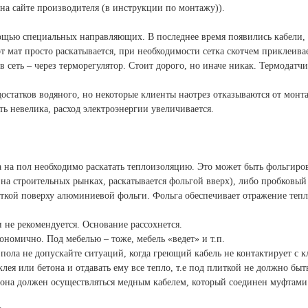
 на сайте производителя (в инструкции по монтажу)).
ощью специальных направляющих. В последнее время появились кабели,
т мат просто раскатывается, при необходимости сетка скотчем приклеивае
в сеть – через терморегулятор. Стоит дорого, но иначе никак. Термодатч
остатков водяного, но некоторые клиенты наотрез отказываются от монт
ть невелика, расход электроэнергии увеличивается.
а на пол необходимо раскатать теплоизоляцию. Это может быть фольгир
на строительных рынках, раскатывается фольгой вверх), либо пробковый
ткой поверху алюминиевой фольги. Фольга обеспечивает отражение тепл
 не рекомендуется. Основание рассохнется.
ономично. Под мебелью – тоже, мебель «ведет» и т.п.
пола не допускайте ситуаций, когда греющий кабель не контактирует с к
ея или бетона и отдавать ему все тепло, т.е под плиткой не должно быт
тона должен осуществляться медным кабелем, который соединен муфтами