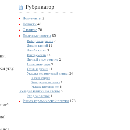
Рубрикатор
Документы
2
Новости
48
О плитке
70
Полезные советы
85
Выбор материалов
7
Дизайн ванной
11
Дизайн кухни
3
Инструменты
14
вии.
Личный опыт ремонта
2
Стили интерьера
9
ом углу,
Стиль и дизайн
11
Укладка керамической плитки
24
Клеи и затирки
9
Конструкции из плитки
1
Укладка плитки на пол
8
Укладка плитки на стены
6
Уход за плиткой
4
Рынок керамической плитки
173
ание?
но)
ки под