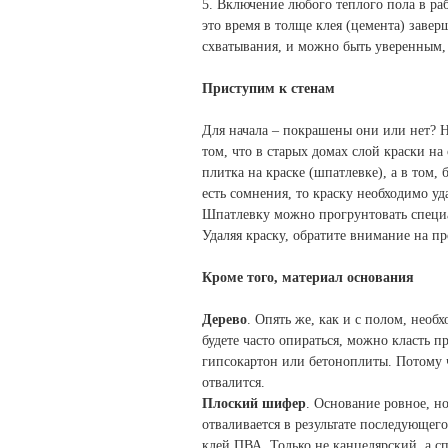
5. Включение любого теплого пола в раб
это время в толще клея (цемента) заве
схватывания, и можно быть уверенным, 
Приступим к стенам
Для начала – покрашены они или нет? Н
том, что в старых домах слой краски на
плитка на краске (шпатлевке), а в том, 
есть сомнения, то краску необходимо у
Шпатлевку можно прогрунтовать специа
Удаляя краску, обратите внимание на п
Кроме того, материал основания
Дерево
. Опять же, как и с полом, необ
будете часто опираться, можно класть 
гипсокартон или бетоноплиты. Потому чт
отвалится.
Плоский шифер
. Основание ровное, н
отваливается в результате последующег
клей ПВА. Только не канцелярский, а с