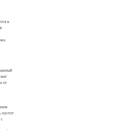
тся к
ик
ажа.
ованный
 мат
а от
леем.
ь пустот
 с