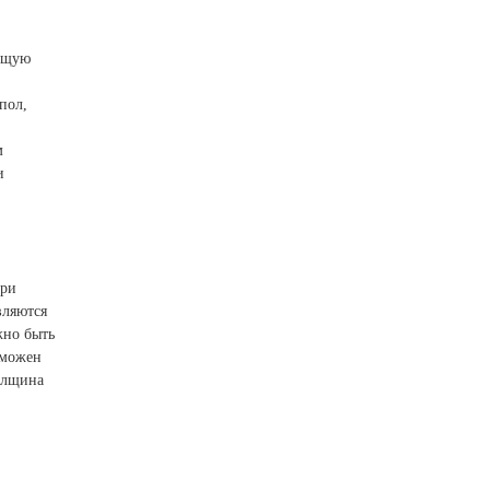
ающую
пол,
м
и
три
вляются
жно быть
зможен
толщина