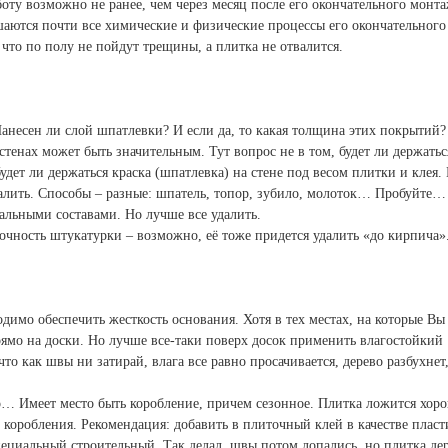
оту возможно не ранее, чем через месяц после его окончательного монта
ршаются почти все химические и физические процессы его окончательного
что по полу не пойдут трещины, а плитка не отвалится.
анесен ли слой шпатлевки? И если да, то какая толщина этих покрытий?
 стенах может быть значительным. Тут вопрос не в том, будет ли держатьс
будет ли держаться краска (шпатлевка) на стене под весом плитки и клея.
далить. Способы – разные: шпатель, топор, зубило, молоток… Пробуйте…
льными составами. Но лучше все удалить.
рочность штукатурки – возможно, её тоже придется удалить «до кирпича»
ходимо обеспечить жесткость основания. Хотя в тех местах, на которые Вы
прямо на доски. Но лучше все-таки поверх досок применить влагостойкий
о как швы ни затирай, влага все равно просачивается, дерево разбухнет
о… Имеет место быть коробление, причем сезонное. Плитка ложится хор
о коробления. Рекомендация: добавить в плиточный клей в качестве плас
пециальный строительный. Так делал, швы потом лопались, но плитка де