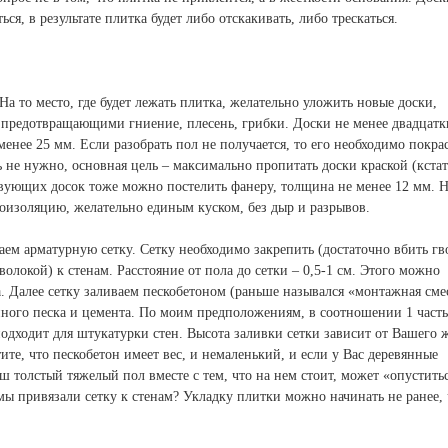
ься, в результате плитка будет либо отскакивать, либо трескаться.
На то место, где будет лежать плитка, желательно уложить новые доски,
предотвращающими гниение, плесень, грибки. Доски не менее двадцатк
енее 25 мм. Если разобрать пол не получается, то его необходимо покра
ь не нужно, основная цель – максимально пропитать доски краской (кстат
твующих досок тоже можно постелить фанеру, толщина не менее 12 мм. 
оизоляцию, желательно единым куском, без дыр и разрывов.
ем арматурную сетку. Сетку необходимо закрепить (достаточно вбить гв
волокой) к стенам. Расстояние от пола до сетки – 0,5-1 см. Этого можно
. Далее сетку заливаем пескобетоном (раньше назывался «монтажная смес
янного песка и цемента. По моим предположениям, в соотношении 1 часть
подходит для штукатурки стен. Высота заливки сетки зависит от Вашего 
ите, что пескобетон имеет вес, и немаленький, и если у Вас деревянные
ш толстый тяжелый пол вместе с тем, что на нем стоит, может «опустить
 мы привязали сетку к стенам? Укладку плитки можно начинать не ранее,