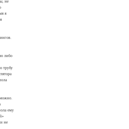
ы, не
о
мя я
я
тингов.
ию либо
ю трубу
лятора
пола
зможно.
а
пола ему
ей»
ли не