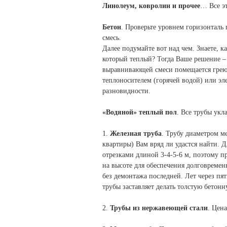
Линолеум, ковролин и прочее
… Все эт
Бетон
. Проверьте уровнем горизонтал
смесь.
Далее подумайте вот над чем. Знаете, 
который теплый? Тогда Ваше решение –
выравнивающей смеси помещается греющ
теплоносителем (горячей водой) или эл
разновидности.
«Водяной» теплый пол
. Все трубы укл
1.
Железная труба
. Трубу диаметром м
квартиры) Вам вряд ли удастся найти. 
отрезками длиной 3-4-5-6 м, поэтому п
на высоте для обеспечения долговремен
без демонтажа последней. Лет через пят
трубы заставляет делать толстую бетон
2.
Трубы из нержавеющей стали
. Цен