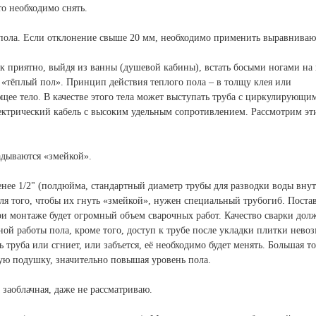
о необходимо снять.
ь пола. Если отклонение свыше 20 мм, необходимо применить выравнив
как приятно, выйдя из ванны (душевой кабины), встать босыми ногами на 
 «тёплый пол». Принцип действия теплого пола – в толщу клея или
ее тело. В качестве этого тела может выступать труба с циркулирующи
ектрический кабель с высоким удельным сопротивлением. Рассмотрим эт
адываются «змейкой».
енее 1/2" (полдюйма, стандартный диаметр трубы для разводки воды вну
Для того, чтобы их гнуть «змейкой», нужен специальный трубогиб. Поста
ри монтаже будет огромный объем сварочных работ. Качество сварки дол
ной работы пола, кроме того, доступ к трубе после укладки плитки нево
ь труба или сгниет, или забъется, её необходимо будет менять. Большая 
ную подушку, значительно повышая уровень пола.
а заоблачная, даже не рассматриваю.