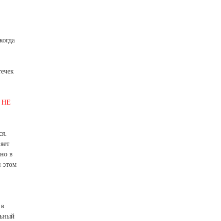
когда
течек
 НЕ
ся.
яет
но в
и этом
 в
льный