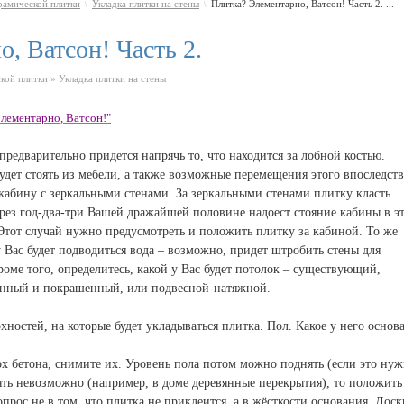
рамической плитки
Укладка плитки на стены
Плитка? Элементарно, Ватсон! Часть 2. ...
\
\
, Ватсон! Часть 2.
кой плитки » Укладка плитки на стены
лементарно, Ватсон!"
предварительно придется напрячь то, что находится за лобной костью.
будет стоять из мебели, а также возможные перемещения этого впоследст
кабину с зеркальными стенами. За зеркальными стенами плитку класть
через год-два-три Вашей дражайшей половине надоест стояние кабины в эт
. Этот случай нужно предусмотреть и положить плитку за кабиной. То же
у Вас будет подводиться вода – возможно, придет штробить стены для
оме того, определитесь, какой у Вас будет потолок – существующий,
нный и покрашенный, или подвесной-натяжной.
хностей, на которые будет укладываться плитка. Пол. Какое у него основ
рх бетона, снимите их. Уровень пола потом можно поднять (если это нуж
ть невозможно (например, в доме деревянные перекрытия), то положить
опрос не в том, что плитка не приклеится, а в жёсткости основания. Дос