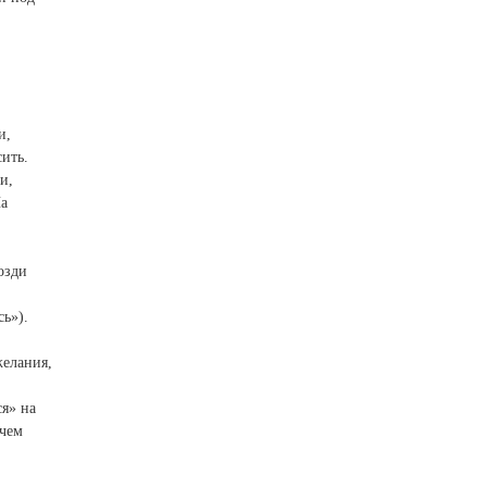
и,
сить.
и,
На
озди
ь»).
желания,
ся» на
 чем