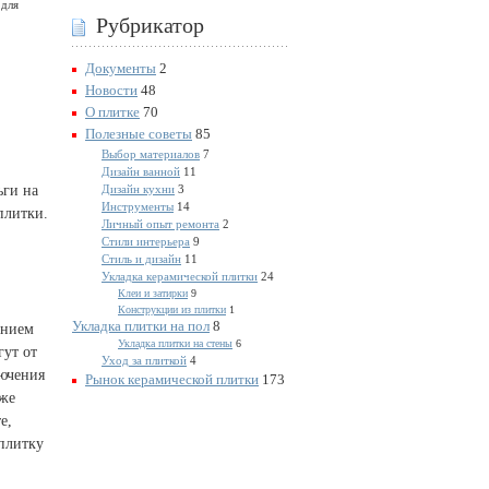
 для
Рубрикатор
Документы
2
Новости
48
О плитке
70
Полезные советы
85
Выбор материалов
7
Дизайн ванной
11
ьги на
Дизайн кухни
3
Инструменты
14
плитки.
Личный опыт ремонта
2
Стили интерьера
9
Стиль и дизайн
11
Укладка керамической плитки
24
Клеи и затирки
9
Конструкции из плитки
1
Укладка плитки на пол
8
ением
Укладка плитки на стены
6
гут от
Уход за плиткой
4
лючения
Рынок керамической плитки
173
иже
е,
плитку