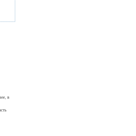
ее, в
асть