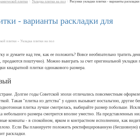
рамической плитки
Укладка плитки на пол
Рисунки укладки плитки - варианты раскладки
\
\
тки - варианты раскладки для
кой плитки » Укладка плитки на пол
у и думаете над тем, как ее положить? Вовсе необязательно тратить ден
, продаются поштучно). Можно выиграть за счет оригинальной укладки 
дки квадратной плитки одинакового размера.
овый
стране. Долгие годы Советской эпохи отличались повсеместным оформл
кой. Такая "плитка из детства" у одних вызывает ностальгию, другие бе
ая однотонная плитка лучше смотрелась, выбирайте размер побольше. Иск
ка небольшого размера смотрится вполне уместно. На представленных н
ные комнаты - в спокойном, ярком и контрастном исполнении, как видит
еплохо. Если Вы планируете положить ректифицированную (бесшовную) 
нт раскладки.