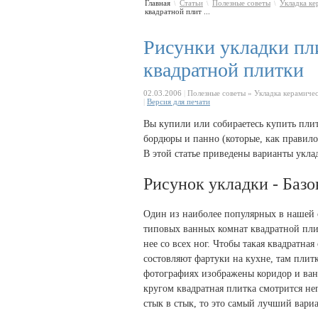
Главная
Статьи
Полезные советы
Укладка ке
\
\
\
квадратной плит ...
Рисунки укладки пли
квадратной плитки
02.03.2006
|
Полезные советы » Укладка керамичес
|
Версия для печати
Вы купили или собираетесь купить плитк
бордюры и панно (которые, как правило
В этой статье приведены варианты укла
Рисунок укладки - Баз
Один из наиболее популярных в нашей 
типовых ванных комнат квадратной плит
нее со всех ног. Чтобы такая квадратн
состовляют фартуки на кухне, там плит
фотографиях изображены коридор и ван
кругом квадратная плитка смотрится н
стык в стык, то это самый лучший вариа