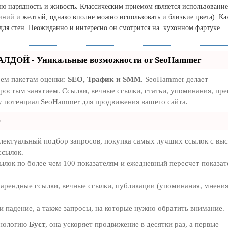
 нарядность и живость. Классическим приемом является использование
иний и желтый, однако вполне можно использовать и близкие цвета). Ка
 для стен. Неожиданно и интересно он смотрится на кухонном фартуке.
АЛДОЙ - Уникальные возможности от SeoHammer
рем пакетам оценки:
SEO, Трафик и SMM.
SeoHammer делает
ростым занятием. Ссылки, вечные ссылки, статьи, упоминания, пре
у потенциал SeoHammer для продвижения вашего сайта.
r
лектуальный подбор запросов, покупка самых лучших ссылок с вы
ссылок.
ылок по более чем 100 показателям и ежедневный пересчет показат
арендные ссылки, вечные ссылки, публикации (упоминания, мнения
 падение, а также запросы, на которые нужно обратить внимание.
хнологию
Буст
, она ускоряет продвижение в десятки раз, а первые