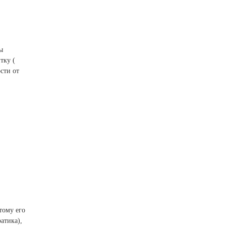
ы
тку (
сти от
тому его
атика),