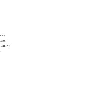
о на
ходит
 плитку
.