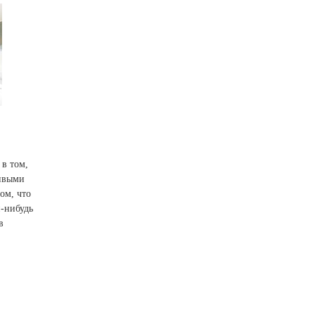
 в том,
ривыми
ом, что
й-нибудь
в