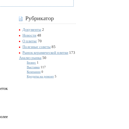
Рубрикатор
Документы
2
Новости
48
О плитке
70
Полезные советы
85
Рынок керамической плитки
173
Анализ рынка
50
Бизнес
1
Выставки
117
Компании
0
Кредиты на ремонт
5
веток
более