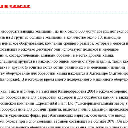
ь продвижение
амнеобрабатывающих компаний, из них около 500 могут совершают экспо
ть на 3 группы: большие компании в количестве около 10, имеющие
и немецкое оборудование; компании среднего размера, которые имеются 
составляет несколько десятков? они используют польское и немецкое
нии, сосредоточенные, главным образом, в местах добычи камня.
пециализируются на какой-либо одной номенклатуре изделий, такой ка
чатка и других (насчитываются сотни различных наименований изделий).
тву оборудование для обработки камня находится в Житомире (Житомир
 Павлограде). В настоящее время много подержанного машинного оборуд
ках. Так. например. на выставке Камнеобработка 2004 несколько хорошо
и оборудование для разработки карьеров и для обработки камня, а такж
ссийской компании Experimental Plant Ltd (“Экспериментальный завод”)
х оборудование для добычи гранита, включая пилы с алмазной проволоко
часть украинских фирм, разрабатывающих карьеры, осознали, что выход
жи блоков при использовании взрывов составляет не больше 30%. Он м
ии современного оборудования для добычи камня, что доказано практико