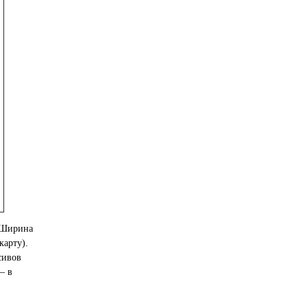
. Ширина
карту).
сивов
– в