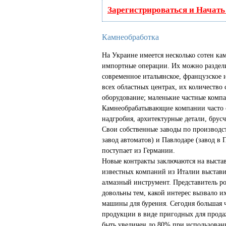
Зарегистрироваться и Начат
Камнеобработка
На Украине имеется несколько сотен к
импортные операции. Их можно раздели
современное итальянское, французское 
всех областных центрах, их количество 
оборудование; маленькие частные компа
Камнеобрабатывающие компании часто с
надгробия, архитектурные детали, брус
Свои собственные заводы по производс
завод автоматов) и Павлодаре (завод в
поступает из Германии.
Новые контракты заключаются на выстав
известных компаний из Италии выставил
алмазный инструмент. Представитель ро
довольны тем, какой интерес вызвало и
машины для бурения. Сегодня большая 
продукции в виде пригодных для прода
быть увеличен до 80% при использован