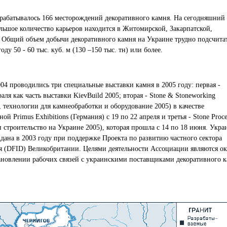
зрабатывалось 166 месторождений декоративного камня. На сегодняшний 
ольшое количество карьеров находится в Житомирской, Закарпатской,
. Общий объем добычи декоративного камня на Украине трудно подсчитат
ду 50 - 60 тыс. куб. м (130 –150 тыс. тн) или более.
04 проводились три специальные выставки камня в 2005 году: первая -
раля как часть выставки KievBuild 2005; вторая - Stone & Stoneworking
, технологии для камнеобработки и оборудование 2005) в качестве
й Primus Exhibitions (Германия) с 19 по 22 апреля и третья - Stone Proc
и строительство на Украине 2005), которая прошла с 14 по 18 июня. Укра
дана в 2003 году при поддержке Проекта по развитию частного сектора
 (DFID) Великобритании. Целями деятельности Ассоциации являются ок
новлении рабочих связей с украинскими поставщиками декоративного к