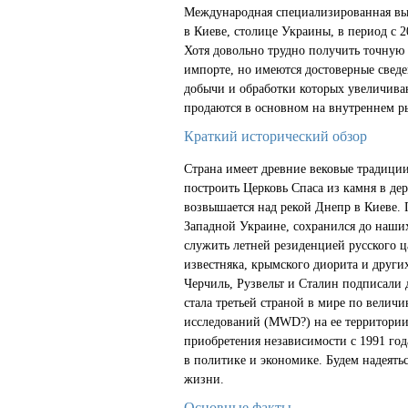
Международная специализированная вы
в Киеве, столице Украины, в период с 2
Хотя довольно трудно получить точную
импорте, но имеются достоверные сведе
добычи и обработки которых увеличиваю
продаются в основном на внутреннем ры
Краткий исторический обзор
Страна имеет древние вековые традици
построить Церковь Спаса из камня в де
возвышается над рекой Днепр в Киеве. 
Западной Украине, сохранился до наши
служить летней резиденцией русского ца
известняка, крымского диорита и други
Черчиль, Рузвельт и Сталин подписали 
стала третьей страной в мире по вели
исследований (MWD?) на ее территории 
приобретения независимости с 1991 го
в политике и экономике. Будем надеять
жизни.
Основные факты