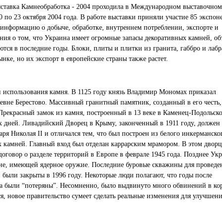
ставка Камнеобработка - 2004 проходила в Международном выставочном
0 по 23 октября 2004 года. В работе выставки приняли участие 85 экспон
 информацию о добыче, обработке, внутреннем потреблении, экспорте и
ния о том, что Украина имеет огромные запасы декоративных камней, о
тся в последние годы. Блоки, плиты и плитки из гранита, габбро и лаб
нке, но их экспорт в европейские страны также растет.
и использования камня. В 1125 году князь Владимир Мономах приказал
ревне Берестово. Массивный гранитный памятник, созданный в его честь,
Прекрасный замок из камня, построенный в 13 веке в
Каменец-Подольско
х дней. Ливадийский Дворец в Крыму, законченный в 1911 году, должен
ря Николая II и отличался тем, что был построен из белого инкерманско
х камней. Главный вход был отделан каррарским мрамором. В этом дворц
договор о разделе территорий в Европе в феврале 1945 года. Позднее Ук
чине, имеющей ядерное оружие. Последние буровые скважины для проведе
были закрыты в 1996 году. Некоторые люди полагают, что годы после
да были “потеряны”. Несомненно, было выдвинуто много обвинений в к
ся, новое правительство сумеет сделать реальные изменения для улучшен