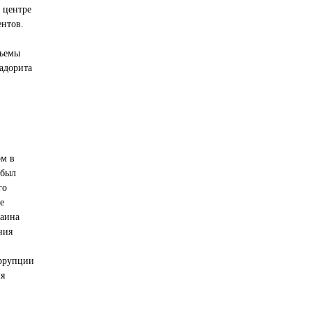
 центре
ентов.
бъемы
радорита
м в
 был
го
е
раина
ния
оррупции
ия