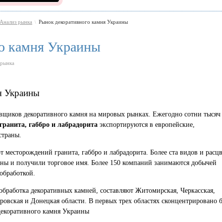
Анализ рынка
Рынок декоративного камня Украины
\
о камня Украины
 рынка
я Украины
авщиков декоративного камня на мировых рынках. Ежегодно сотни тысяч
гранита, габбро и лабрадорита
экспортируются в европейские,
страны.
т месторождений гранита, габбро и лабрадорита. Более ста видов и расц
ны и получили торговое имя. Более 150 компаний занимаются добычей
 обработкой.
 обработка декоративных камней, составляют Житомирская, Черкасская,
овская и Донецкая области. В первых трех областях сконцентрировано 
декоративного камня Украины