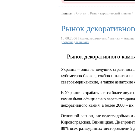
Главная
Статьи
Рынок керамической плитки
\
\
\
Рынок декоративног
18.08.2006
|
Рынок керамической плитки » Анализ
|
Версия для печати
Рынок декоративного камн
Украина – одна из ведущих стран-пост
кубометров блоков, слябов и плитки из
североамериканские, а также азиатские 
В Украине разрабатывается более двухсо
камня были официально зарегистрирова
декоративного камня, а более 2000 – их
Основной регион, где ведется добыча и
Кировоградская, Винницкая, Днепропетр
80% всех разведанных месторождений 