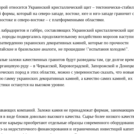
торой относится Украинский кристаллический щит – тектонически-стаби
формы, который на северо-западе, востоке, юге и юго-западе граничит 
-востоке и северо-востоке – с платформенными областями.
 лабрадоритов и габбро, составляющих Украинский кристаллический щит
ия, породы подвергались продолжительному воздействию морозов наступ
 затвердению украинских декоративных камней, которые по прочности
тайские и бразильские аналоги, не прошедшие \"испытания холодом\".
лые залежи качественных гранитов будут разведаны там, где долгое врем
рганцевую руду – в Черкасской, Кировоградской, Запорожской и Донецк
ических пород в этих областях, можно с уверенностью сказать, что новые
ю гамму украинских декоративных камней, а качество самих камней, их
стики останутся на высоком уровне.
обывающих компаний. Залежи камня не принадлежат фирмам, занимающи
 в виде блоков довольно высокого качества. Сырье более низкого качест
огие карьеры приобретают отдельные образцы современного оборудовани
з-за недостаточного финансирования и ограниченных инвестиций капита