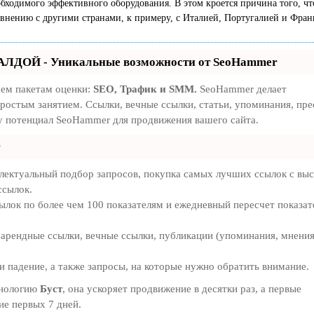
бходимого эффективного оборудования. В этом кроется причина того, чт
авнению с другими странами, к примеру, с Италией, Португалией и Фран
АЛДОЙ - Уникальные возможности от SeoHammer
рем пакетам оценки:
SEO, Трафик и SMM.
SeoHammer делает
ростым занятием. Ссылки, вечные ссылки, статьи, упоминания, пре
у потенциал SeoHammer для продвижения вашего сайта.
r
лектуальный подбор запросов, покупка самых лучших ссылок с вы
ссылок.
ылок по более чем 100 показателям и ежедневный пересчет показат
арендные ссылки, вечные ссылки, публикации (упоминания, мнения
 падение, а также запросы, на которые нужно обратить внимание.
хнологию
Буст
, она ускоряет продвижение в десятки раз, а первые
ие первых 7 дней.