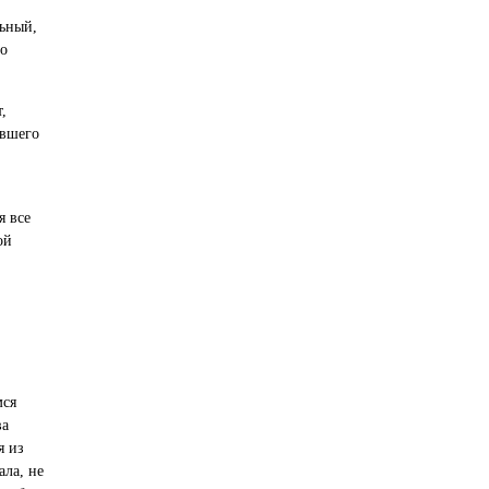
льный,
со
,
ившего
я все
ой
мся
ва
я из
ла, не