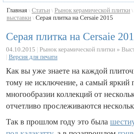
Главная
Статьи
Рынок керамической плитки
\
\
\
выставки
Серая плитка на Cersaie 2015
\
Серая плитка на Cersaie 20
04.10.2015
|
Рынок керамической плитки » Выс
|
Версия для печати
Как вы уже знаете на каждой плиточ
тому не исключение, а самый яркий 
многообразии коллекций от несколь
отчетливо прослеживаются нескольк
Так в прошлом году это была
шестиу
под калакатту
, а в позапрошлом
пэчв