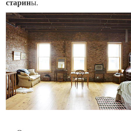
старин
ы.