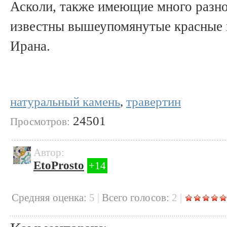
Асколи, также имеющие много разн
известны вышеупомянутые красные 
Ирана.
натуральный камень
,
травертин
24501
Просмотров:
Автор:
EtoProsto
+14
Cредняя оценка:
5
|
Всего голосов:
2
|