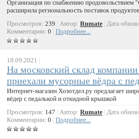
Организация по снабжению продовольстви
расширила региональность поставок продукто
Просмотров:
239
|
Автор:
Rumate
|
Дата обнов
Комментарии:
0
|
Подробнее...
18.09.2021
|
На московский склад компании
приехали мусорные вёдра с пе
Интернет-магазин Хозотдел.ру предлагает ши
вёдер с педалькой и откидной крышкой
Просмотров:
147
|
Автор:
Rumate
|
Дата обнов
Комментарии:
0
|
Подробнее...