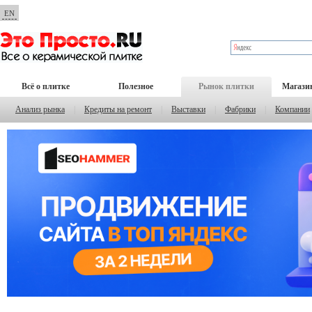
EN
Всё о плитке
Полезное
Рынок плитки
Магази
Анализ рынка
|
Кредиты на ремонт
|
Выставки
|
Фабрики
|
Компании