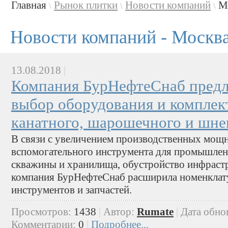
Главная
Рынок плитки
Новости компаний
М
\
\
\
Новости компаний - Москв
13.08.2018
|
Компания БурНефтеСнаб предл
выбор оборудования и компле
канатного, шарошечного и шне
В связи с увеличением производственных мощ
вспомогательного инструмента для промышлен
скважины и хранилища, обустройство инфраст
компания БурНефтеСнаб расширила номенклат
инструментов и запчастей.
Просмотров:
1438
|
Автор:
Rumate
|
Дата обно
Комментарии:
0
|
Подробнее...