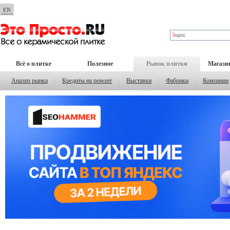
EN
Всё о плитке
Полезное
Рынок плитки
Магази
Анализ рынка
|
Кредиты на ремонт
|
Выставки
|
Фабрики
|
Компании