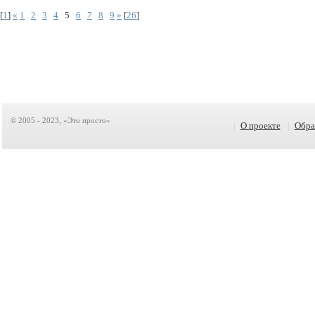
[
1
]
«
1
2
3
4
5
6
7
8
9
»
[
26
]
© 2005 - 2023, «Это просто»
|
О проекте
|
Обра