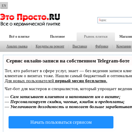
EN
Всё о плитке
Полезное
Рынок плитки
Магази
Анализ рынка
|
Кредиты на ремонт
|
Выставки
|
Фабрики
|
Компании
Сервис онлайн-записи на собственном Telegram-боте
Тот, кто работает в сфере услуг, знает — без ведения записи кл
клиентам о визитах тоже. Нашли самый бюджетный и оптимальн
Для новых пользователей
первый месяц бесплатно
.
Чат-бот для мастеров и специалистов, который упрощает ведение
—
Сам записывает клиентов и напоминает им о визите;
—
Персонализирует скидки, чаевые, кэшбэк и предоплаты;
—
Увеличивает доходимость и помогает больше зарабатыва
Начать пользоваться сервисом