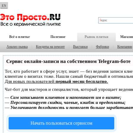
EN
Всё о плитке
Полезное
Рынок плитки
Магази
Анализ рынка
|
Кредиты на ремонт
|
Выставки
|
Фабрики
|
Компании
Сервис онлайн-записи на собственном Telegram-боте
Тот, кто работает в сфере услуг, знает — без ведения записи кл
клиентам о визитах тоже. Нашли самый бюджетный и оптимальн
Для новых пользователей
первый месяц бесплатно
.
Чат-бот для мастеров и специалистов, который упрощает ведение
—
Сам записывает клиентов и напоминает им о визите;
—
Персонализирует скидки, чаевые, кэшбэк и предоплаты;
—
Увеличивает доходимость и помогает больше зарабатыва
Начать пользоваться сервисом