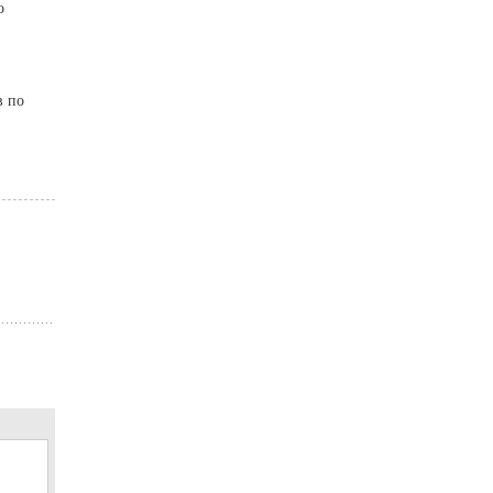
о
в по