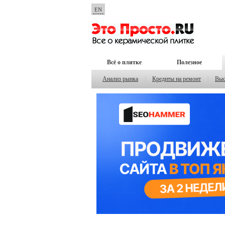
EN
Всё о плитке
Полезное
Анализ рынка
|
Кредиты на ремонт
|
Выс