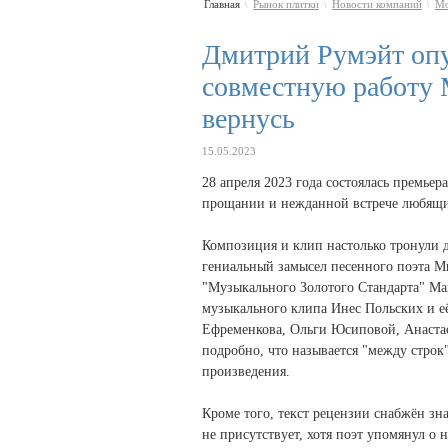
Главная
Рынок плитки
Новости компаний
Мо
\
\
\
Дмитрий Румэйт опу
совместную работу 
вернусь
15.05.2023
28 апреля 2023 года состоялась премьер
прощании и нежданной встрече любящих 
Композиция и клип настолько тронули д
гениальный замысел песенного поэта М
"Музыкального Золотого Стандарта" Ма
музыкального клипа Инес Польских и е
Ефременкова, Ольги Юсиповой, Анастас
подробно, что называется "между строк
произведения.
Кроме того, текст рецензии снабжён з
не присутствует, хотя поэт упомянул о