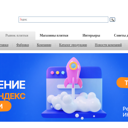
Рынок плитки
Магазины плитки
Интерьеры
Советы 
тавки
|
Фабрики
|
Компании
|
Каталог продукции
|
Новости компаний
|