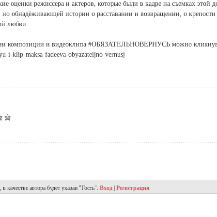
ие оценки режиссера и актеров, которые были в кадре на съемках этой д
 но обнадёживающей истории о расставании и возвращении, о крепости
ой любви.
нзии композиции и видеоклипа #ОБЯЗАТЕЛЬНОВЕРНУСЬ можно кликну
nyu-i-klip-maksa-fadeeva-obyazateljno-vernusj
в качестве автора будет указан "Гость".
Вход
|
Регистрация