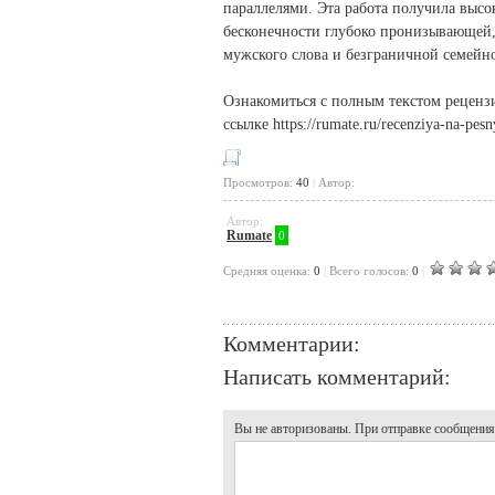
параллелями. Эта работа получила высок
бесконечности глубоко пронизывающей,
мужского слова и безграничной семейн
Ознакомиться с полным текстом реце
ссылке https://rumate.ru/recenziya-na-pes
Просмотров:
40
|
Автор:
Автор:
Rumate
0
Cредняя оценка:
0
|
Всего голосов:
0
|
Комментарии:
Написать комментарий:
Вы не авторизованы. При отправке сообщения, 