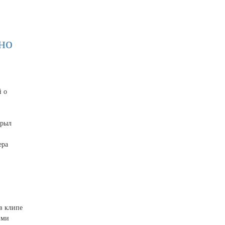
но
й о
крыл
ера
в клипе
ими