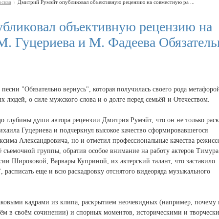
сква
Дмитрий Румэйт опубликовал объективную рецензию на совместную ра ...
\
бликовал объективную рецензию на
М. Гуцериева и М. Фадеева Обязатель
а песни "Обязательно вернусь", которая получилась своего рода метафоро
людей, о силе мужского слова и о долге перед семьёй и Отечеством.
о глубины души автора рецензии Дмитрия Румэйт, что он не только рас
ихаила Гуцериева и подчеркнул высокое качество сформировавшегося
ксима Александровича, но и отметил профессиональные качества режисс
ё съемочной группы, обратив особое внимание на работу актеров Тимура
ии Широковой, Варвары Куприной, их актерский талант, что заставило
", расписать еще и всю раскадровку отснятого видеоряда музыкального
наковыми кадрами из клипа, раскрытием неочевидных (например, почему 
 нём в своём сочинении) и спорных моментов, историческими и творческ