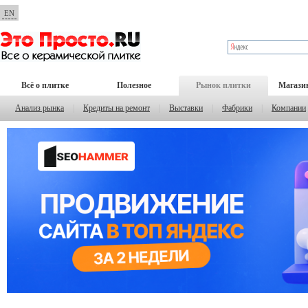
EN
Всё о плитке
Полезное
Рынок плитки
Магази
Анализ рынка
|
Кредиты на ремонт
|
Выставки
|
Фабрики
|
Компании