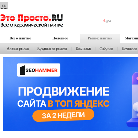
EN
Всё о плитке
Полезное
Рынок плитки
Магази
Анализ рынка
|
Кредиты на ремонт
|
Выставки
|
Фабрики
|
Компании