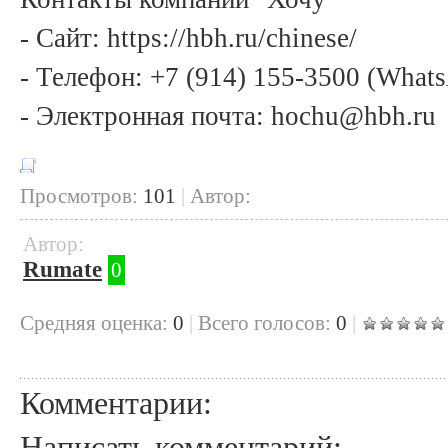
- Сайт: https://hbh.ru/chinese/
- Телефон: +7 (914) 155-3500 (What
- Электронная почта: hochu@hbh.ru
Просмотров:
101
|
Автор:
Автор:
Rumate
0
Cредняя оценка:
0
|
Всего голосов:
0
|
Комментарии:
Написать комментарий: