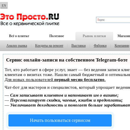
EN
Всё о плитке
Полезное
Рынок плитки
Магази
Анализ рынка
|
Кредиты на ремонт
|
Выставки
|
Фабрики
|
Компании
Сервис онлайн-записи на собственном Telegram-боте
Тот, кто работает в сфере услуг, знает — без ведения записи кл
клиентам о визитах тоже. Нашли самый бюджетный и оптимальн
Для новых пользователей
первый месяц бесплатно
.
Чат-бот для мастеров и специалистов, который упрощает ведение
—
Сам записывает клиентов и напоминает им о визите;
—
Персонализирует скидки, чаевые, кэшбэк и предоплаты;
—
Увеличивает доходимость и помогает больше зарабатыва
Начать пользоваться сервисом