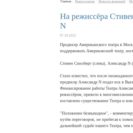
Главная
Рынок плитки
Новости компаний
Мо
\
\
\
На режиссёра Стивен
N
07.10.2022
Продюсер Американского театра в Москв
поддерживать Американский театр, нес
Стивен Спилберг (слева), Александр N 
Стало известно, что после неожиданног
продюсер Александр N подал иск в Выс
Финансирование работы Театра Алексан
режиссёром, привело к многомиллионным
поставлено существование Театра и вов
"Положение безвыходное", - комментиру
путём переговоров, не прибегая к помо
дальнейшей судьбе нашего Театра, чем н