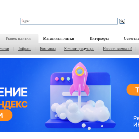
Рынок плитки
Магазины плитки
Интерьеры
Советы 
тавки
|
Фабрики
|
Компании
|
Каталог продукции
|
Новости компаний
|