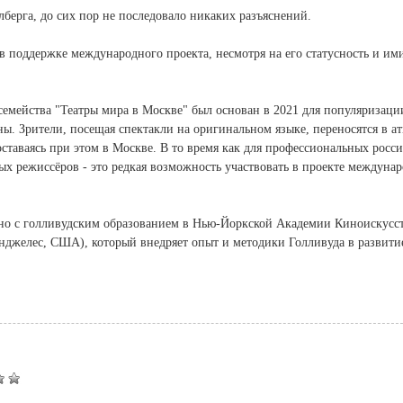
лберга, до сих пор не последовало никаких разъяснений.
 в поддержке международного проекта, несмотря на его статусность и им
семейства "Театры мира в Москве" был основан в 2021 для популяризаци
ы. Зрители, посещая спектакли на оригинальном языке, переносятся в а
ставаясь при этом в Москве. В то время как для профессиональных росс
ых режиссёров - это редкая возможность участвовать в проекте междуна
но с голливудским образованием в Нью-Йоркской Академии Киноискусс
Анджелес, США), который внедряет опыт и методики Голливуда в развити