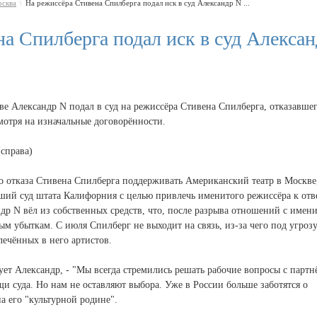
сква
На режиссёра Стивена Спилберга подал иск в суд Александр N ...
\
а Спилберга подал иск в суд Алекса
е Александр N подал в суд на режиссёра Стивена Спилберга, отказавше
мотря на изначальные договорённости.
(справа)
о отказа Стивена Спилберга поддерживать Американский театр в Москве
ший суд штата Калифорния с целью привлечь именитого режиссёра к отве
др N вёл из собственных средств, что, после разрыва отношений с имен
 убыткам. С июля Спилберг не выходит на связь, из-за чего под угроз
лечённых в него артистов.
ет Александр, - "Мы всегда стремились решать рабочие вопросы с партн
щи суда. Но нам не оставляют выбора. Уже в России больше заботятся о
а его "культурной родине".