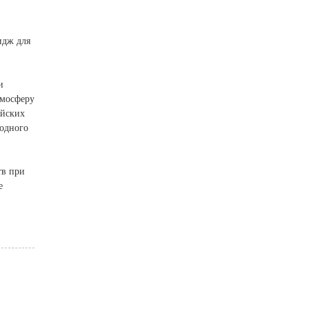
идж для
и
тмосферу
ийских
родного
тв при
е