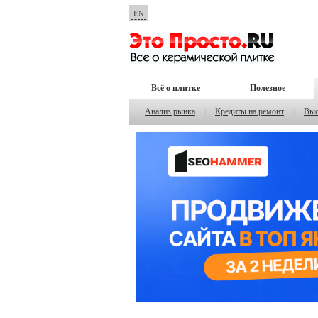
EN
Всё о плитке
Полезное
Анализ рынка
|
Кредиты на ремонт
|
Выс