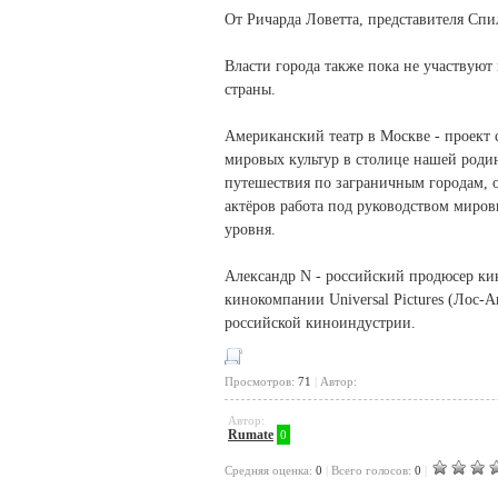
От Ричарда Ловетта, представителя Спи
Власти города также пока не участвуют
страны.
Американский театр в Москве - проект 
мировых культур в столице нашей родин
путешествия по заграничным городам, о
актёров работа под руководством миров
уровня.
Александр N - российский продюсер ки
кинокомпании Universal Pictures (Лос-
российской киноиндустрии.
Просмотров:
71
|
Автор:
Автор:
Rumate
0
Cредняя оценка:
0
|
Всего голосов:
0
|