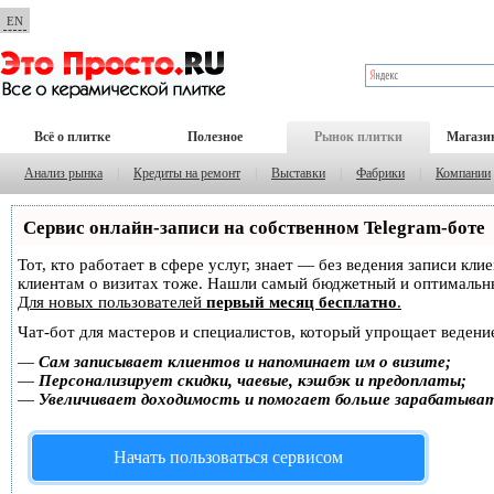
EN
Всё о плитке
Полезное
Рынок плитки
Магази
Анализ рынка
|
Кредиты на ремонт
|
Выставки
|
Фабрики
|
Компании
Сервис онлайн-записи на собственном Telegram-боте
Тот, кто работает в сфере услуг, знает — без ведения записи кл
клиентам о визитах тоже. Нашли самый бюджетный и оптимальн
Для новых пользователей
первый месяц бесплатно
.
Чат-бот для мастеров и специалистов, который упрощает ведение
—
Сам записывает клиентов и напоминает им о визите;
—
Персонализирует скидки, чаевые, кэшбэк и предоплаты;
—
Увеличивает доходимость и помогает больше зарабатыва
Начать пользоваться сервисом