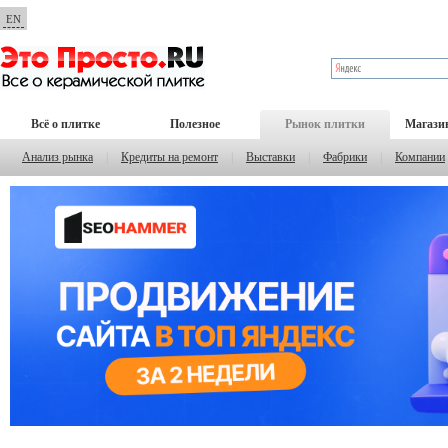
EN
Всё о плитке
Полезное
Рынок плитки
Магази
Анализ рынка
|
Кредиты на ремонт
|
Выставки
|
Фабрики
|
Компании