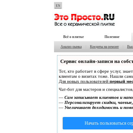
EN
Всё о плитке
Полезное
Анализ рынка
|
Кредиты на ремонт
|
Выс
Сервис онлайн-записи на собс
Тот, кто работает в сфере услуг, зна
клиентам о визитах тоже. Нашли са
Для новых пользователей
первый мес
Чат-бот для мастеров и специалистов
—
Сам записывает клиентов и напо
—
Персонализирует скидки, чаевые
—
Увеличивает доходимость и пом
Начать пользоваться с