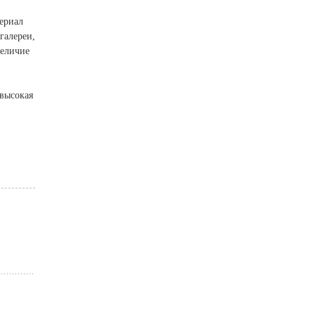
ериал
галереи,
величие
высокая