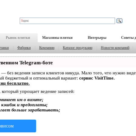
Рынок плитки
Магазины плитки
Интерьеры
Советы 
тавки
|
Фабрики
|
Компании
|
Каталог продукции
|
Новости компаний
|
твенном Telegram-боте
ет — без ведения записи клиентов никуда. Мало того, что нужно вид
мый бюджетный и оптимальный вариант:
сервис VisitTime.
яц бесплатно
.
, который упрощает ведение записей:
минает им о визите;
, кэшбэк и предоплаты;
огает больше зарабатывать;
ервисом