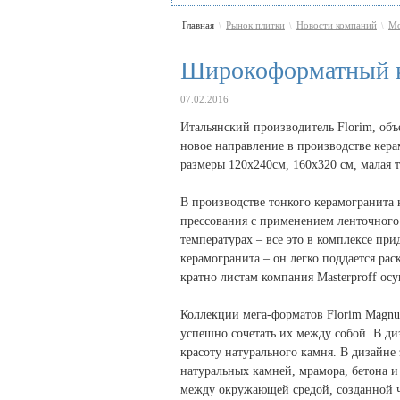
Главная
Рынок плитки
Новости компаний
Мо
\
\
\
Широкоформатный к
07.02.2016
Итальянский производитель Florim, объе
новое направление в производстве кера
размеры 120х240см, 160х320 см, малая 
В производстве тонкого керамогранита
прессования c применением ленточного 
температурах – все это в комплексе пр
керамогранита – он легко поддается ра
кратно листам компания Masterproff ос
Коллекции мега-форматов Florim Magnu
успешно сочетать их между собой. В ди
красоту натурального камня. В дизайне
натуральных камней, мрамора, бетона 
между окружающей средой, созданной 