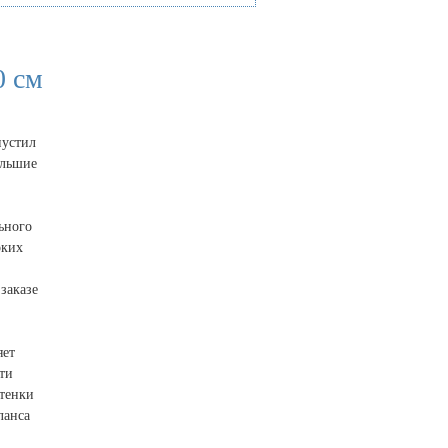
0 см
пустил
ольшие
ьного
оких
заказе
яет
ти
ттенки
ланса