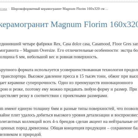
сква
Широкоформатный керамогранит Magnum Florim 160х320 см ...
\
ерамогранит Magnum Florim 160х32
динивший четыре фабрики Rex, Casa dolce casa, Casamood, Floor Gres за
могранита – Magnum Oversize. Его отличительные особенности: экстра б
толщина 6 мм, небольшой вес и ровная поверхность.
 крупного формата используется усовершенствованная технология продол
транспортера. Высокое давление пресса в 15 тысяч тонн, обжиг при выс
идает керамике суперпрочность. Одно из преимуществ инновационного
скрою и резке, поэтому ему можно придавать любую форму и размер. При 
уществляет резку в соответствии с проектными размерами.
m имеют единую толщину 6мм и разные типы поверхностей, что позвол
зайне плит удалось добиться высокого уровня детализации и воспроизвес
 элегантных коллекций всех 4-х брендов сделан акцент на нейтральные о
и ценных пород древесины. Общая концепция продукции – сохранение ба
человеком и природой.