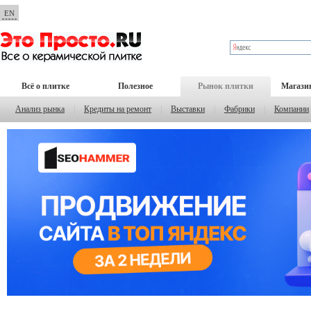
EN
Всё о плитке
Полезное
Рынок плитки
Магази
Анализ рынка
|
Кредиты на ремонт
|
Выставки
|
Фабрики
|
Компании