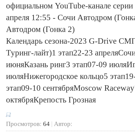
официальном YouTube-канале серии 
апреля 12:55 - Сочи Автодром (Гонка
Автодром (Гонка 2)
Календарь сезона-2023 G-Drive СМП
Туринг-лайт)1 этап22-23 апреляСоч
июняКазань ринг3 этап07-09 июляИг
июляНижегородское кольцо5 этап1
этап09-10 сентябряMoscow Raceway
октябряКрепость Грозная
Просмотров:
64
|
Автор: