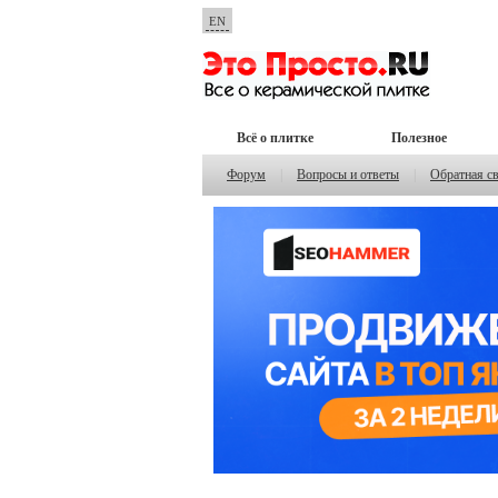
EN
Всё о плитке
Полезное
Форум
|
Вопросы и ответы
|
Обратная с