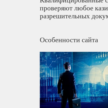
проверяют любое кази
разрешительных докум
Особенности сайта