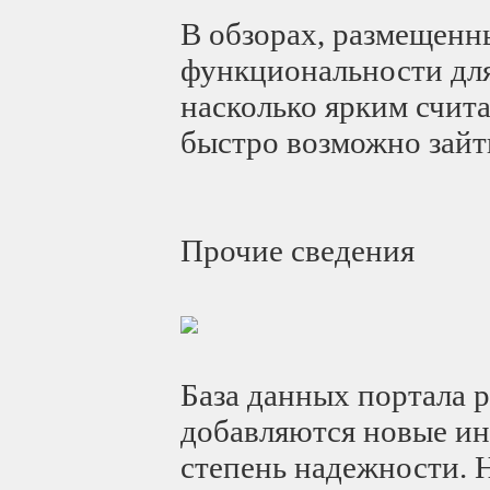
В обзорах, размещенны
функциональности для
насколько ярким счита
быстро возможно зайт
Прочие сведения
База данных портала р
добавляются новые ин
степень надежности. 