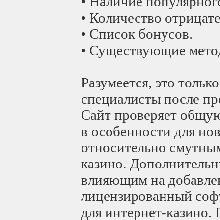
• Наличие популярного
• Количество отрицат
• Список бонусов.
• Существующие мето
Разумеется, это тольк
специалисты после пр
Сайт проверяет общую
в особенности для но
относительно смутным
казино. Дополнитель
влияющим на добавлен
лицензированный софт
для интернет-казино. 