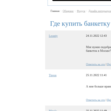
Главная
Общение
Форум
Дизайн интерьеро
\
\
\
Где купить банкетк
Leontiy
24.11.2022 12:43
Мне нужно подобрат
банкеток в Москве?
Ответить на это
|
Ци
Tireon
25.11.2022 11:41
А мне больше нравя
Ответить на это
|
Ци
Mirola
25.11.2022 11:49