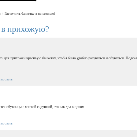
в
Где купить банкетку в прихожую?
\
у в прихожую?
ь для прихожей красивую банкетку, чтобы было удобно разуваться и обуваться. Подска
тировать
тся обувницы с мягкой сидушкой, это как два в одном.
тировать