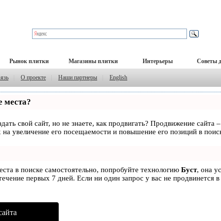
Рынок плитки
Магазины плитки
Интерьеры
Советы 
вязь
|
О проекте
|
Наши партнеры
|
English
е места?
дать свой сайт, но не знаете, как продвигать? Продвижение сайта –
 на увеличение его посещаемости и повышение его позиций в поис
места в поиске самостоятельно, попробуйте технологию
Буст
, она у
ечение первых 7 дней. Если ни один запрос у вас не продвинется в
сайта