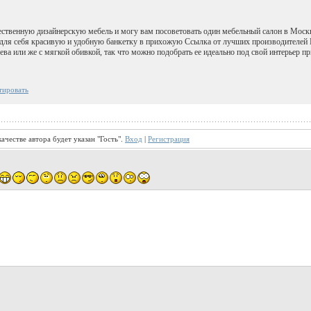
ственную дизайнерскую мебель и могу вам посоветовать один мебельный салон в Москве
 для себя красивую и удобную банкетку в прихожую Ссылка от лучших производителей Ит
ева или же с мягкой обивкой, так что можно подобрать ее идеально под свой интерьер п
тировать
ачестве автора будет указан "Гость".
Вход
|
Регистрация