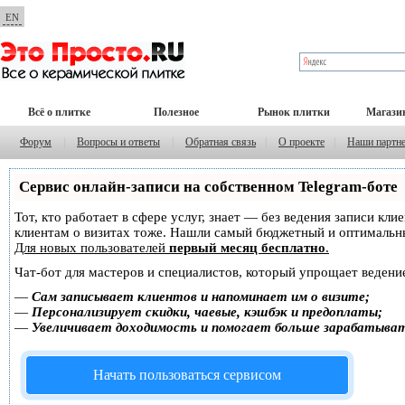
EN
Всё о плитке
Полезное
Рынок плитки
Магази
Форум
|
Вопросы и ответы
|
Обратная связь
|
О проекте
|
Наши партн
Сервис онлайн-записи на собственном Telegram-боте
Тот, кто работает в сфере услуг, знает — без ведения записи кл
клиентам о визитах тоже. Нашли самый бюджетный и оптимальн
Для новых пользователей
первый месяц бесплатно
.
Чат-бот для мастеров и специалистов, который упрощает ведение
—
Сам записывает клиентов и напоминает им о визите;
—
Персонализирует скидки, чаевые, кэшбэк и предоплаты;
—
Увеличивает доходимость и помогает больше зарабатыва
Начать пользоваться сервисом