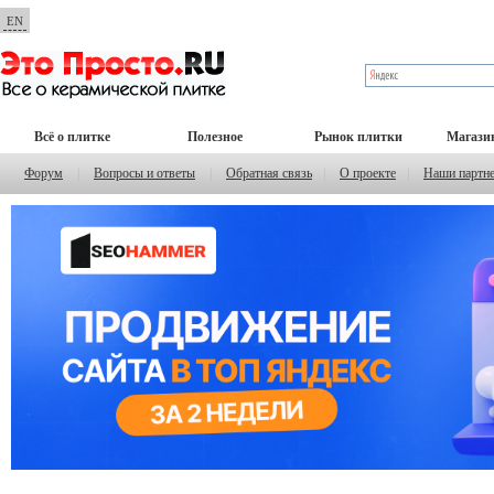
EN
Всё о плитке
Полезное
Рынок плитки
Магази
Форум
|
Вопросы и ответы
|
Обратная связь
|
О проекте
|
Наши партн