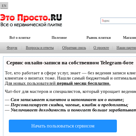
EN
Всё о плитке
Полезное
Рынок плитки
Магази
Форум
|
Вопросы и ответы
|
Обратная связь
|
О проекте
|
Наши партн
Сервис онлайн-записи на собственном Telegram-боте
Тот, кто работает в сфере услуг, знает — без ведения записи кл
клиентам о визитах тоже. Нашли самый бюджетный и оптимальн
Для новых пользователей
первый месяц бесплатно
.
Чат-бот для мастеров и специалистов, который упрощает ведение
—
Сам записывает клиентов и напоминает им о визите;
—
Персонализирует скидки, чаевые, кэшбэк и предоплаты;
—
Увеличивает доходимость и помогает больше зарабатыва
Начать пользоваться сервисом