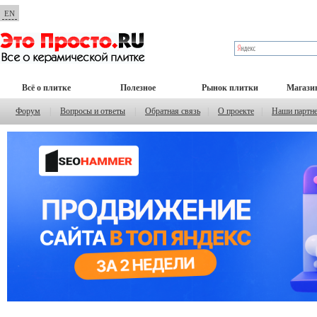
EN
Всё о плитке
Полезное
Рынок плитки
Магази
Форум
|
Вопросы и ответы
|
Обратная связь
|
О проекте
|
Наши партн