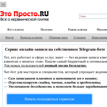
EN
Всё о плитке
Полезное
Рынок плитки
Магази
Форум
|
Вопросы и ответы
|
Обратная связь
|
О проекте
|
Наши партн
Сервис онлайн-записи на собственном Telegram-боте
Тот, кто работает в сфере услуг, знает — без ведения записи кл
клиентам о визитах тоже. Нашли самый бюджетный и оптимальн
Для новых пользователей
первый месяц бесплатно
.
Чат-бот для мастеров и специалистов, который упрощает ведение
—
Сам записывает клиентов и напоминает им о визите;
—
Персонализирует скидки, чаевые, кэшбэк и предоплаты;
—
Увеличивает доходимость и помогает больше зарабатыва
Начать пользоваться сервисом