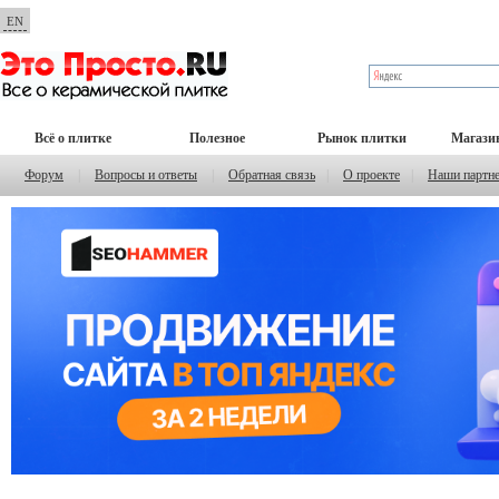
EN
Всё о плитке
Полезное
Рынок плитки
Магази
Форум
|
Вопросы и ответы
|
Обратная связь
|
О проекте
|
Наши партн