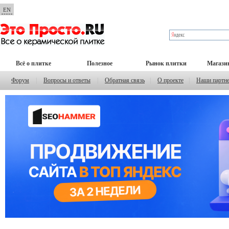
EN
Всё о плитке
Полезное
Рынок плитки
Магази
Форум
|
Вопросы и ответы
|
Обратная связь
|
О проекте
|
Наши партн