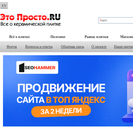
EN
Всё о плитке
Полезное
Рынок плитки
Магази
Форум
|
Вопросы и ответы
|
Обратная связь
|
О проекте
|
Наши партн