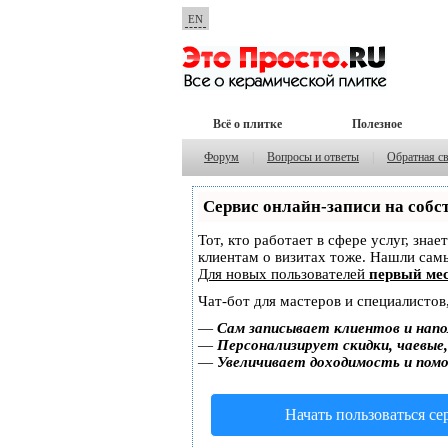
EN
Всё о плитке
Полезное
Форум
|
Вопросы и ответы
|
Обратная с
Сервис онлайн-записи на собс
Тот, кто работает в сфере услуг, зна
клиентам о визитах тоже. Нашли са
Для новых пользователей
первый мес
Чат-бот для мастеров и специалистов
—
Сам записывает клиентов и напо
—
Персонализирует скидки, чаевые
—
Увеличивает доходимость и пом
Начать пользоваться с