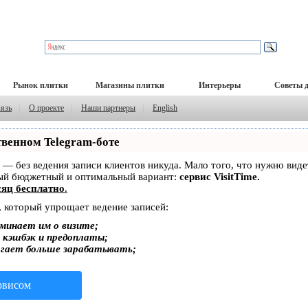
Рынок плитки
Магазины плитки
Интерьеры
Советы 
вязь
|
О проекте
|
Наши партнеры
|
English
твенном Telegram-боте
ет — без ведения записи клиентов никуда. Мало того, что нужно вид
мый бюджетный и оптимальный вариант:
сервис VisitTime.
яц бесплатно
.
, который упрощает ведение записей:
минает им о визите;
, кэшбэк и предоплаты;
огает больше зарабатывать;
ервисом