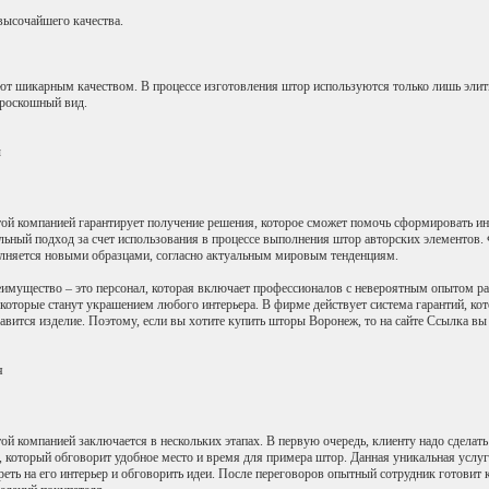
 высочайшего качества.
ют шикарным качеством. В процессе изготовления штор используются только лишь элит
 роскошный вид.
ы
той компанией гарантирует получение решения, которое сможет помочь сформировать и
льный подход за счет использования в процессе выполнения штор авторских элементов.
олняется новыми образцами, согласно актуальным мировым тенденциям.
имущество – это персонал, которая включает профессионалов с невероятным опытом ра
которые станут украшением любого интерьера. В фирме действует система гарантий, кото
авится изделие. Поэтому, если вы хотите купить шторы Воронеж, то на сайте Ссылка вы 
я
ой компанией заключается в нескольких этапах. В первую очередь, клиенту надо сделать
, который обговорит удобное место и время для примера штор. Данная уникальная услуг
реть на его интерьер и обговорить идеи. После переговоров опытный сотрудник готови