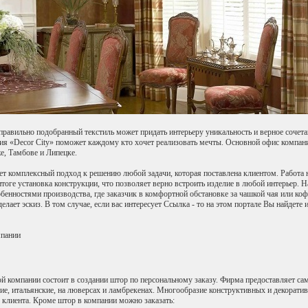
 правильно подобранный текстиль может придать интерьеру уникальность и верное сочет
я «Decor City» поможет каждому кто хочет реализовать мечты. Основной офис компани
, Тамбове и Липецке.
т комплексный подход к решению любой задачи, которая поставлена клиентом. Работа 
тоге установка конструкции, что позволяет верно встроить изделие в любой интерьер.
обенностями производства, где заказчик в комфортной обстановке за чашкой чая или ко
делает эскиз. В том случае, если вас интересует Ссылка - то на этом портале Вы найдете 
мпании
ой компании состоит в создании штор по персональному заказу. Фирма предоставляет са
ие, итальянские, на люверсах и ламбрекенах. Многообразие конструктивных и декорат
 клиента. Кроме штор в компании можно заказать: