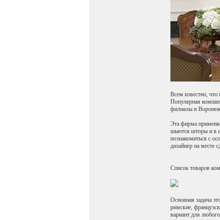
Всем известно, что
Популярная компани
филиалы в Воронеже
Эта фирма применяе
шьются шторы и в и
познакомиться с ос
дизайнер на месте с
Список товаров ко
Основная задача эт
римские, французск
вариант для любого