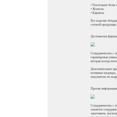
• Постельное белье
• Жалюзи.
• Карнизы.
Все изделия облада
готовой продукции
Достоинства фирм
Сотрудничество с э
гарантирован уника
которая всегда поп
Дополнительное пре
истинные шедевры, 
покупателю не понр
Прочая информаци
Сотрудничество с эт
свяжется сотрудник
заказчиком, посмот