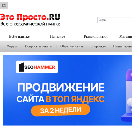
EN
Всё о плитке
Полезное
Рынок плитки
Магази
Форум
|
Вопросы и ответы
|
Обратная связь
|
О проекте
|
Наши партн