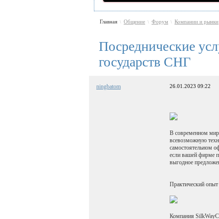
Главная
Общение
Форум
Компании и рынки
\
\
\
Посреднические усл
государств СНГ
ningbatom
26.01.2023 09:22
В современном мире
всевозможную техни
самостоятельном оф
если вашей фирме п
выгодное предложен
Практический опыт 
Компания SilkWayCh