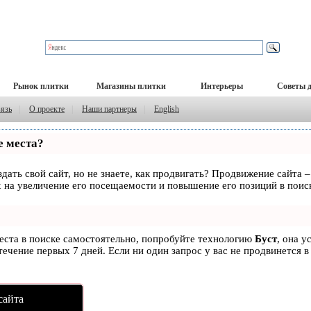
Рынок плитки
Магазины плитки
Интерьеры
Советы 
вязь
|
О проекте
|
Наши партнеры
|
English
е места?
дать свой сайт, но не знаете, как продвигать? Продвижение сайта –
 на увеличение его посещаемости и повышение его позиций в поис
места в поиске самостоятельно, попробуйте технологию
Буст
, она у
ечение первых 7 дней. Если ни один запрос у вас не продвинется в
сайта