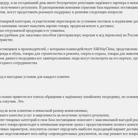
цедур, и на сегодняшний день имеет безупречную репутацию надёжного партнера и множ
 полученного результата. В распоряжении компании серьезная база надежных поставщико
тая, могут предоставить реальную поддержку в решении следующих вопросов:
 товарной категории, осуществление переговоров по условиям поставок и подписание до
и компания сможет выкупить партию товара, предполагаемую к доставке;
рка отгружаемой продукции и ее упаковка;
вки удобным для заказчика способом (автотранспорт, морские и ж/д перевозки) по России
транстве.
поставщиков и производителей, с которыми взаимодействует SilkWayChina, представлены
дежда и обувь, товары для строительства и ремонта, спорта и отдыха, товары для живот
ов данного посредника все заинтересованные люди могут посмотреть на его портале, где
одного сотрудничества.
од и выгодные условия для каждого клиента
 сложно привести все плюсы обращения к надёжному китайскому посреднику, но основн
ы озвучим. Это:
од ко всем клиентам и невысокий размер комиссионных;
шего качества услуг и нацеленность на получение лучшего результата;
ент товарных категорий и своя база поставщиков помогают с максимальной выгодой реа
нного товара происходит в оптимально короткие сроки с предоставлением полного компл
ленных параметров, покупатель сможет определить наиболее подходящий вариант доставк
ько подготавливают весь набор сопроводительных документов, но еще решают все вопр