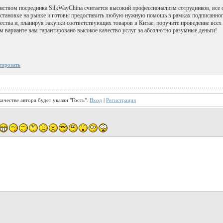
ством посредника SilkWayChina считается высокий профессионализм сотрудников, все 
становке на рынке и готовы предоставить любую нужную помощь в рамках подписанног
ества и, планируя закупки соответствующих товаров в Китае, поручите проведение все
ом варианте вам гарантировано высокое качество услуг за абсолютно разумные деньги!
тировать
ачестве автора будет указан "Гость".
Вход
|
Регистрация