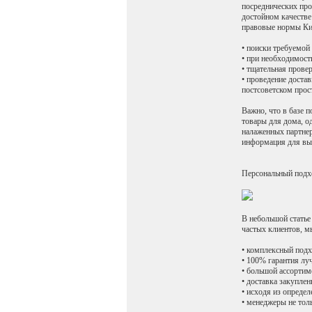
посреднических про
достойном качестве
правовые нормы Ки
• поиски требуемой
• при необходимост
• тщательная прове
• проведение доста
постсоветском прос
Важно, что в базе 
товары для дома, о
налаженных партнер
информация для выг
Персональный подх
В небольшой статье
частых клиентов, м
• комплексный подх
• 100% гарантия луч
• большой ассортим
• доставка закупле
• исходя из опреде
• менеджеры не тол