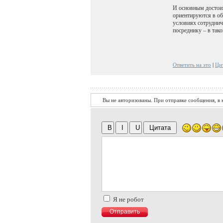
И основным достоин
ориентируются в об
условиях сотруднич
посреднику – в так
Ответить на это
|
Ци
Вы не авторизованы. При отправке сообщения, в к
Я не робот