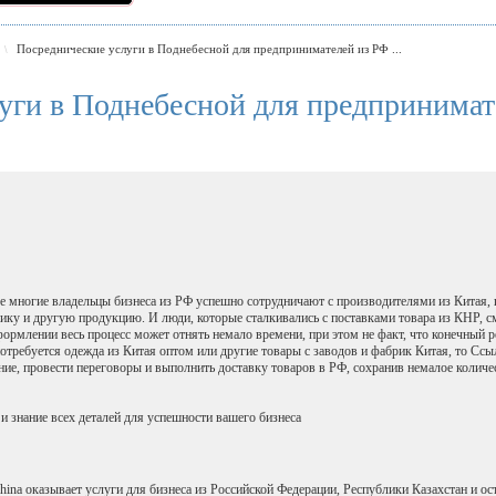
Посреднические услуги в Поднебесной для предпринимателей из РФ ...
\
уги в Поднебесной для предпринимат
 многие владельцы бизнеса из РФ успешно сотрудничают с производителями из Китая,
ку и другую продукцию. И люди, которые сталкивались с поставками товара из КНР, смо
ормлении весь процесс может отнять немало времени, при этом не факт, что конечный р
отребуется одежда из Китая оптом или другие товары с заводов и фабрик Китая, то Ссы
ие, провести переговоры и выполнить доставку товаров в РФ, сохранив немалое количе
и знание всех деталей для успешности вашего бизнеса
ina оказывает услуги для бизнеса из Российской Федерации, Республики Казахстан и ос