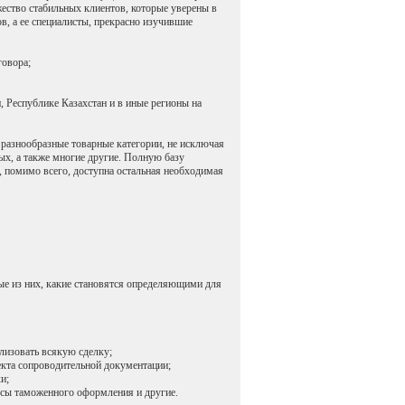
ество стабильных клиентов, которые уверены в
в, а ее специалисты, прекрасно изучившие
говора;
, Республике Казахстан и в иные регионы на
 разнообразные товарные категории, не исключая
ных, а также многие другие. Полную базу
, помимо всего, доступна остальная необходимая
ые из них, какие становятся определяющими для
лизовать всякую сделку;
екта сопроводительной документации;
и;
осы таможенного оформления и другие.