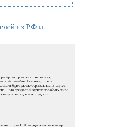
елей из РФ и
 приобретая промышленные товары,
гут без колебаний заявить, что при
езультат будет удовлетворительным. В случае,
лка — это прекрасный вариант подобрать самое
ство времени и денежных средств.
тальных стран СНГ, осуществляя весь набор