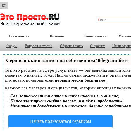
EN
Всё о плитке
Полезное
Рынок плитки
Магази
Форум
|
Вопросы и ответы
|
Обратная связь
|
О проекте
|
Наши партн
Сервис онлайн-записи на собственном Telegram-боте
Тот, кто работает в сфере услуг, знает — без ведения записи кл
клиентам о визитах тоже. Нашли самый бюджетный и оптимальн
Для новых пользователей
первый месяц бесплатно
.
Чат-бот для мастеров и специалистов, который упрощает ведение
—
Сам записывает клиентов и напоминает им о визите;
—
Персонализирует скидки, чаевые, кэшбэк и предоплаты;
—
Увеличивает доходимость и помогает больше зарабатыва
Начать пользоваться сервисом