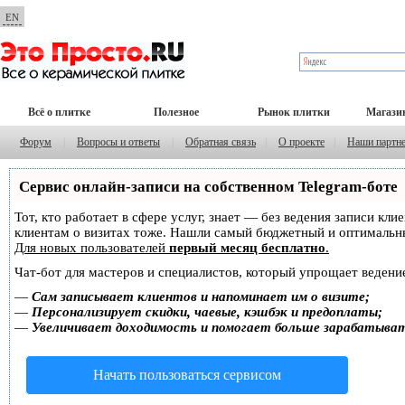
EN
Всё о плитке
Полезное
Рынок плитки
Магази
Форум
|
Вопросы и ответы
|
Обратная связь
|
О проекте
|
Наши партн
Сервис онлайн-записи на собственном Telegram-боте
Тот, кто работает в сфере услуг, знает — без ведения записи кл
клиентам о визитах тоже. Нашли самый бюджетный и оптимальн
Для новых пользователей
первый месяц бесплатно
.
Чат-бот для мастеров и специалистов, который упрощает ведение
—
Сам записывает клиентов и напоминает им о визите;
—
Персонализирует скидки, чаевые, кэшбэк и предоплаты;
—
Увеличивает доходимость и помогает больше зарабатыва
Начать пользоваться сервисом