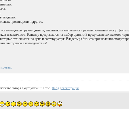
енниках.
ала.
.
в тендерах.
ельных производств и другое.
рвиса менеджеры, руководители, аналитики и маркетологи разных компаний могут формир
ков и заказчиков. Клиенту предлагается на выбор один из 3 предложенных пакетов тар
которые отличаются по цене и составу услуг. Владельцы бизнеса при желании смогут пр
овия выгодного взаимодействия!
тировать
ачестве автора будет указан "Гость".
Вход
|
Регистрация