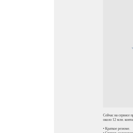
Сейчас на сервисе 
около 12 млн. конт
• Краткое резюме.
• Степень налоговог