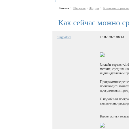
Главная
Общение
Форум
Компании и рынки
\
\
\
Как сейчас можно с
ningbatom
16.02.2023 08:13
Онлайн-сервис «ЛИ
мелких, средних и 
индивидуальным пр
Программные решен
производить монито
программным продук
С подобным програм
значительно расшири
Какие услуги оказы