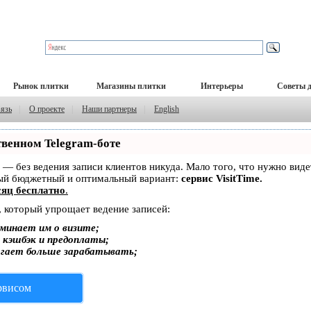
Рынок плитки
Магазины плитки
Интерьеры
Советы 
вязь
|
О проекте
|
Наши партнеры
|
English
твенном Telegram-боте
ет — без ведения записи клиентов никуда. Мало того, что нужно вид
мый бюджетный и оптимальный вариант:
сервис VisitTime.
яц бесплатно
.
, который упрощает ведение записей:
минает им о визите;
, кэшбэк и предоплаты;
огает больше зарабатывать;
ервисом