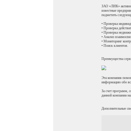
ЗАО «ЛИК» активным
известные предприя
подметить следующ
• Проверка индивид
• Проверка действи
• Проверка недвиж
• Анализ взаимосвя
• Мониторинг контр
• Поиск клиентов.
Преимущества серв
Эта компания помог
информацию обо все
За счет программ, 
данной компании на
Дополнительные св