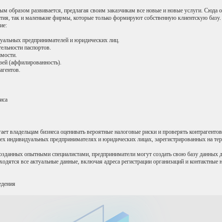
 образом развивается, предлагая своим заказчикам все новые и новые услуги. Сюда 
тия, так и маленькие фирмы, которые только формируют собственную клиентскую базу.
ие:
уальных предпринимателей и юридических лиц.
тельности паспортов.
имости.
зей (аффилированность).
агентов.
иса
ает владельцам бизнеса оценивать вероятные налоговые риски и проверять контрагенто
х индивидуальных предпринимателях и юридических лицах, зарегистрированных на тер
созданных опытными специалистами, предприниматели могут создать свою базу данных 
ходятся все актуальные данные, включая адреса регистрации организаций и контактные 
едения