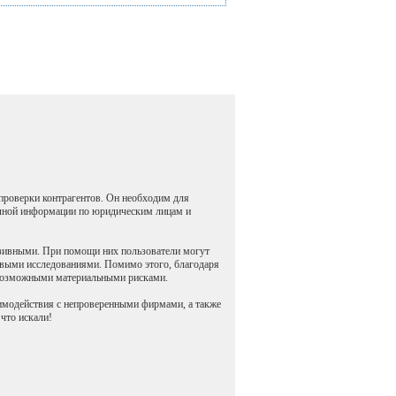
роверки контрагентов. Он необходим для
олной информации по юридическим лицам и
зивными. При помощи них пользователи могут
овыми исследованиями. Помимо этого, благодаря
ь возможными материальными рисками.
имодействия с непроверенными фирмами, а также
 что искали!