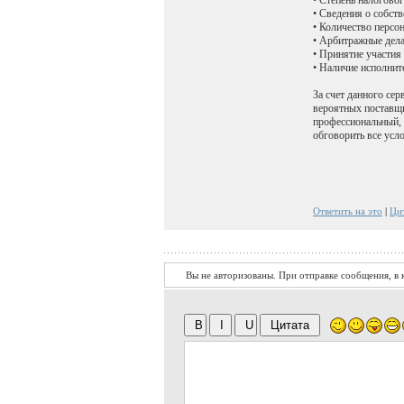
• Сведения о собств
• Количество персон
• Арбитражные дела
• Принятие участия 
• Наличие исполнит
За счет данного се
вероятных поставщи
профессиональный, 
обговорить все усл
Ответить на это
|
Ци
Вы не авторизованы. При отправке сообщения, в к