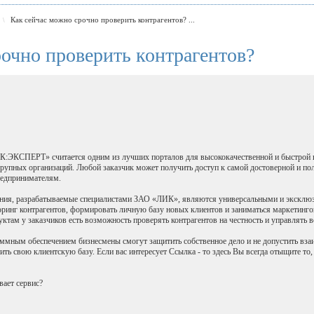
Как сейчас можно срочно проверить контрагентов? ...
\
рочно проверить контрагентов?
К:ЭКСПЕРТ» считается одним из лучших порталов для высококачественной и быстрой п
крупных организаций. Любой заказчик может получить доступ к самой достоверной и п
едпринимателям.
ия, разрабатываемые специалистами ЗАО «ЛИК», являются универсальными и эксклю
ринг контрагентов, формировать личную базу новых клиентов и заниматься маркетинг
там у заказчиков есть возможность проверять контрагентов на честность и управлят
мным обеспечением бизнесмены смогут защитить собственное дело и не допустить вза
ть свою клиентскую базу. Если вас интересует Ссылка - то здесь Вы всегда отыщите то,
вает сервис?