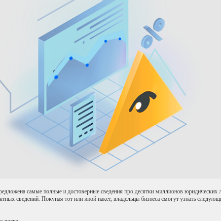
предложена самые полные и достоверные сведения про десятки миллионов юридических 
актных сведений. Покупая тот или иной пакет, владельцы бизнеса смогут узнать следующ
о риска.