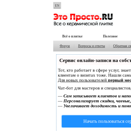
EN
Всё о плитке
Полезное
Форум
|
Вопросы и ответы
|
Обратная с
Сервис онлайн-записи на собс
Тот, кто работает в сфере услуг, зна
клиентам о визитах тоже. Нашли са
Для новых пользователей
первый мес
Чат-бот для мастеров и специалистов
—
Сам записывает клиентов и напо
—
Персонализирует скидки, чаевые
—
Увеличивает доходимость и пом
Начать пользоваться с