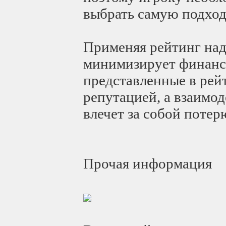
выбрать самую подход
Применяя рейтинг над
минимизирует финансо
представленные в рей
репутацией, а взаимо
влечет за собой потер
Прочая информация