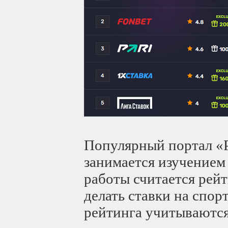
Популярный портал «Р
занимается изучением 
работы считается рей
делать ставки на спо
рейтинга учитываютс