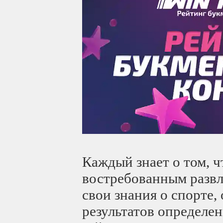
Каждый знает о том, ч
востребованным развл
свои знания о спорте,
результатов определен