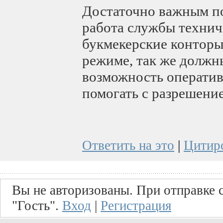
Достаточно важным по
работа службы техниче
букмекерские контор
режиме, так же должны
возможность оператив
помогать с разрешени
Ответить на это
|
Цитир
Вы не авторизованы. При отправке с
"Гость".
Вход
|
Регистрация