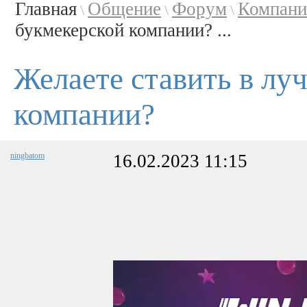
Главная
Общение
Форум
Компани
\
\
\
букмекерской компании? ...
Желаете ставить в лу
компании?
ningbatom
16.02.2023 11:15