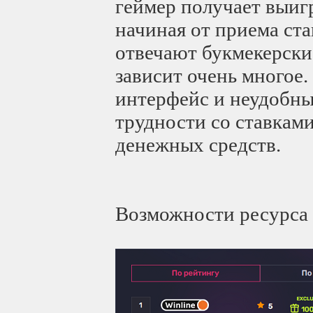
геймер получает выиг
начиная от приема ста
отвечают букмекерски
зависит очень многое.
интерфейс и неудобны
трудности со ставкам
денежных средств.
Возможности ресурса