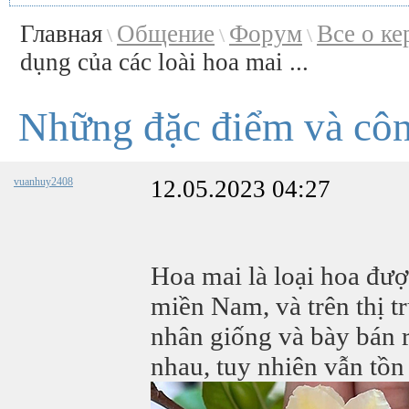
Главная
Общение
Форум
Все о ке
\
\
\
dụng của các loài hoa mai ...
Những đặc điểm và côn
vuanhuy2408
12.05.2023 04:27
Hoa mai là loại hoa đượ
miền Nam, và trên thị t
nhân giống và bày bán 
nhau, tuy nhiên vẫn tồn 