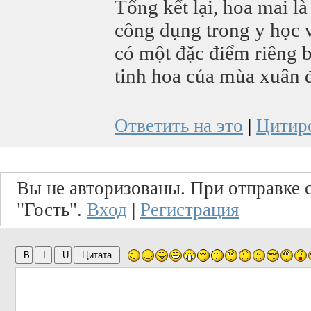
Tổng kết lại, hoa mai l
công dụng trong y học v
có một đặc điểm riêng bi
tinh hoa của mùa xuân 
Ответить на это
|
Цитир
Вы не авторизованы. При отправке с
"Гость".
Вход
|
Регистрация