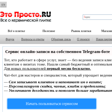
EN
Всё о плитке
Полезное
Рынок плитки
Магази
Форум
|
Вопросы и ответы
|
Обратная связь
|
О проекте
|
Наши партн
Сервис онлайн-записи на собственном Telegram-боте
Тот, кто работает в сфере услуг, знает — без ведения записи кл
клиентам о визитах тоже. Нашли самый бюджетный и оптимальн
Для новых пользователей
первый месяц бесплатно
.
Чат-бот для мастеров и специалистов, который упрощает ведение
—
Сам записывает клиентов и напоминает им о визите;
—
Персонализирует скидки, чаевые, кэшбэк и предоплаты;
—
Увеличивает доходимость и помогает больше зарабатыва
Начать пользоваться сервисом