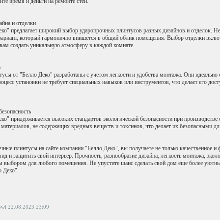
те время и деньги на ремонте стен.
айна и отделки
ко" предлагает широкий выбор ударопрочных плинтусов разных дизайнов и отделок. Не
ариант, который гармонично впишется в общий облик помещения. Выбор отделки включа
вам создать уникальную атмосферу в каждой комнате.
а
усы от "Белло Деко" разработаны с учетом легкости и удобства монтажа. Они идеально
оцесс установки не требует специальных навыков или инструментов, что делает его дост
безопасность
ко" придерживается высоких стандартов экологической безопасности при производстве
 материалов, не содержащих вредных веществ и токсинов, что делает их безопасными д
чные плинтусы на сайте компании "Белло Деко", вы получаете не только качественное и
ид и защитить свой интерьер. Прочность, разнообразие дизайна, легкость монтажа, экол
м выбором для любого помещения. Не упустите шанс сделать свой дом еще более уют
о Деко".
wl 22.08.2023 23:09