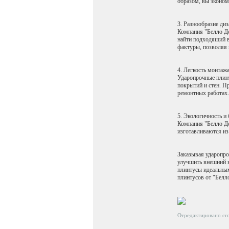
образом, вы экономи
3. Разнообразие диз
Компания "Белло Де
найти подходящий в
фактуры, позволяя 
4. Легкость монтаж
Ударопрочные плинт
покрытий и стен. Пр
ремонтных работах.
5. Экологичность и 
Компания "Белло Де
изготавливаются из
Заказывая ударопро
улучшить внешний в
плинтусы идеальны
плинтусов от "Белл
Отредактировано cro