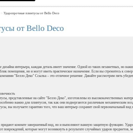
Ударопрочные плинтусы от Bello Deco
\
усы от Bello Deco
 дизайна интерьера, каждая деталь имеет значение. Одной из таких незаметных, но важ
лик помещения, но и могут иметь практическое назначение. Если вы стремитесь к совер
 компании "Белло Деко" Ссылка – это отличное решение. Давайте рассмотрим пять убеди
говечность
усы, представленные на сайте "Белло Деко", изготовлены из высококачественных матер
 особенно важно для плинтусов, так как они подвергаются различным механическим воз
усы, вы получаете гарантию того, что ваш интерьер сохранит свой первоначальный вид 
о придают комнате завершенный вид, но и выполняют важную защитную функцию. Уда
от повреждений, которые могут возникнуть в результате случайных ударов предметов, 