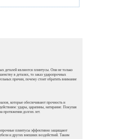
ных деталей являются плинтусы. Они не только
шенству в деталях, то заказ ударопрочных
тельных причин, почему стоит обратить внимание
иалов, которые обеспечивают прочность и
действиям: удары, царапины, натирание. Покупая
на протяжении долгих лет.
ропрочные плинтусы эффективно защищают
мебели и других внешних воздействий. Таким