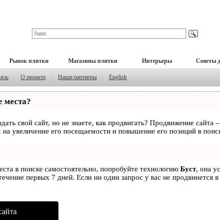
Рынок плитки
Магазины плитки
Интерьеры
Советы 
вязь
|
О проекте
|
Наши партнеры
|
English
е места?
дать свой сайт, но не знаете, как продвигать? Продвижение сайта –
 на увеличение его посещаемости и повышение его позиций в поис
места в поиске самостоятельно, попробуйте технологию
Буст
, она у
ечение первых 7 дней. Если ни один запрос у вас не продвинется в
сайта