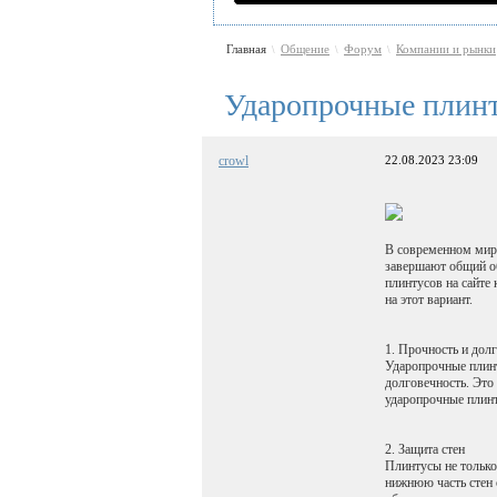
Главная
Общение
Форум
Компании и рынки
\
\
\
Ударопрочные плинт
crowl
22.08.2023 23:09
В современном мире
завершают общий об
плинтусов на сайте
на этот вариант.
1. Прочность и дол
Ударопрочные плинт
долговечность. Это
ударопрочные плинт
2. Защита стен
Плинтусы не тольк
нижнюю часть стен 