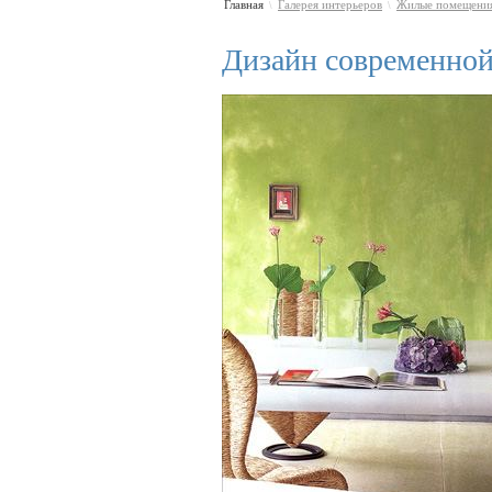
Главная
Галерея интерьеров
Жилые помещени
\
\
Дизайн современно