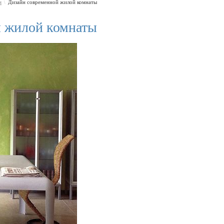
я
Дизайн современной жилой комнаты
\
й жилой комнаты