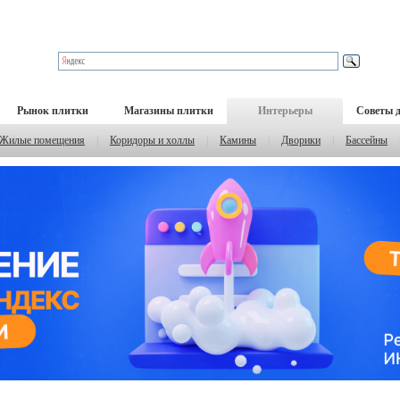
Рынок плитки
Магазины плитки
Интерьеры
Советы 
Жилые помещения
|
Коридоры и холлы
|
Камины
|
Дворики
|
Бассейны