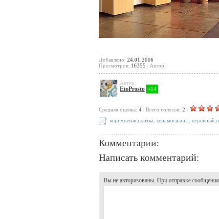
Добавлено:
24.01.2006
Просмотров:
16355
|
Автор:
Автор:
EtoProsto
+14
Cредняя оценка:
4
|
Всего голосов:
2
|
коричневая плитка
,
керамогранит
,
неровный п
Комментарии:
Написать комментарий:
Вы не авторизованы. При отправке сообщения, 