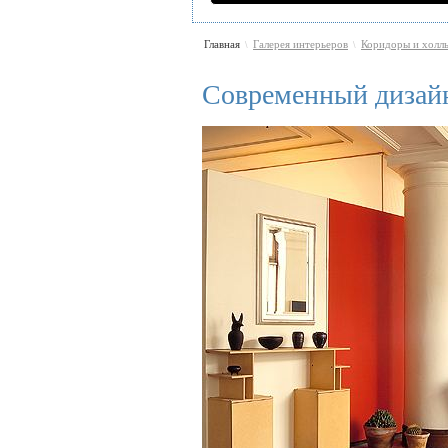
Главная
Галерея интерьеров
Коридоры и холл
\
\
Современный дизай