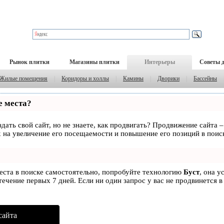
Рынок плитки
Магазины плитки
Интерьеры
Советы 
Жилые помещения
|
Коридоры и холлы
|
Камины
|
Дворики
|
Бассейны
е места?
дать свой сайт, но не знаете, как продвигать? Продвижение сайта –
 на увеличение его посещаемости и повышение его позиций в поис
места в поиске самостоятельно, попробуйте технологию
Буст
, она у
ечение первых 7 дней. Если ни один запрос у вас не продвинется в
сайта