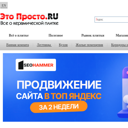
EN
Всё о плитке
Полезное
Рынок плитки
Магази
Ванная комната
|
Лестницы
|
Кухня
|
Жилые помещения
|
Коридоры 