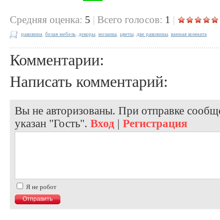
Cредняя оценка:
5
|
Всего голосов:
1
|
раковина
,
белая мебель
,
декоры
,
мозаика
,
цветы
,
две раковины
,
ванная комната
Комментарии:
Написать комментарий:
Вы не авторизованы. При отправке сообще
указан "Гость".
Вход
|
Регистрация
Я не робот