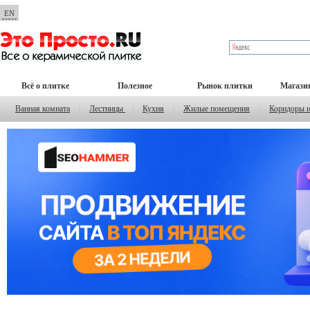
EN
Всё о плитке
Полезное
Рынок плитки
Магази
Ванная комната
|
Лестницы
|
Кухня
|
Жилые помещения
|
Коридоры 