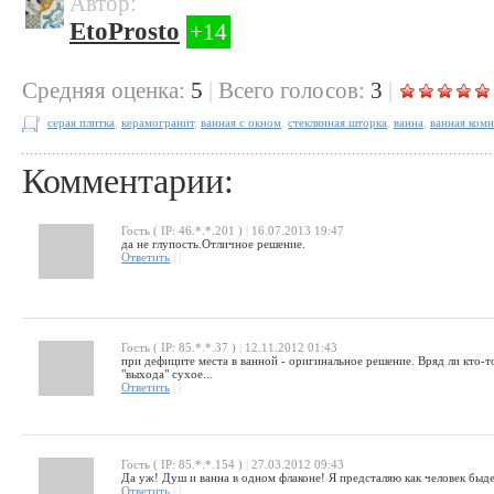
Автор:
EtoProsto
+14
Cредняя оценка:
5
|
Всего голосов:
3
|
серая плитка
,
керамогранит
,
ванная с окном
,
стеклянная шторка
,
ванна
,
ванная комн
Комментарии:
Гость ( IP: 46.*.*.201 )
|
16.07.2013 19:47
да не глупость.Отличное решение.
Ответить
|
|
Гость ( IP: 85.*.*.37 )
|
12.11.2012 01:43
при дефиците места в ванной - оригинальное решение. Вряд ли кто-
"выхода" сухое...
Ответить
|
|
Гость ( IP: 85.*.*.154 )
|
27.03.2012 09:43
Да уж! Душ и ванна в одном флаконе! Я предсталяю как человек быде
Ответить
|
|