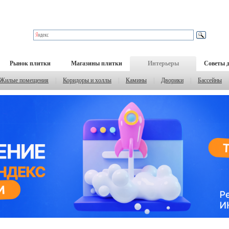
Рынок плитки
Магазины плитки
Интерьеры
Советы 
Жилые помещения
|
Коридоры и холлы
|
Камины
|
Дворики
|
Бассейны