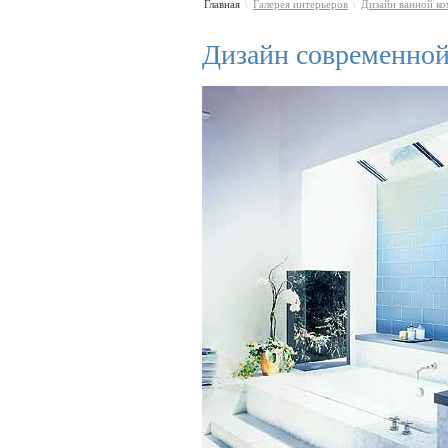
Главная
Галерея интерьеров
Дизайн ванной к
\
\
Дизайн современной