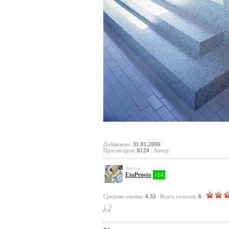
Добавлено:
31.01.2006
Просмотров:
6124
|
Автор:
Автор:
EtoProsto
+14
Cредняя оценка:
4.33
|
Всего голосов:
6
|