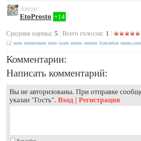
Автор:
EtoProsto
+14
Cредняя оценка:
5
|
Всего голосов:
1
|
ванна
,
зеленая ванная
,
цветы
,
столик
,
зеркало
,
раковина
,
белая мебель
,
ванная с окн
Комментарии:
Написать комментарий:
Вы не авторизованы. При отправке сообще
указан "Гость".
Вход
|
Регистрация
Я не робот