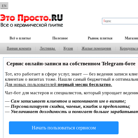
EN
Всё о плитке
Полезное
Рынок плитки
Магази
Ванная комната
|
Лестницы
|
Кухня
|
Жилые помещения
|
Коридоры 
Сервис онлайн-записи на собственном Telegram-боте
Тот, кто работает в сфере услуг, знает — без ведения записи кл
клиентам о визитах тоже. Нашли самый бюджетный и оптимальн
Для новых пользователей
первый месяц бесплатно
.
Чат-бот для мастеров и специалистов, который упрощает ведение
—
Сам записывает клиентов и напоминает им о визите;
—
Персонализирует скидки, чаевые, кэшбэк и предоплаты;
—
Увеличивает доходимость и помогает больше зарабатыва
Начать пользоваться сервисом