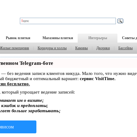
Рынок плитки
Магазины плитки
Интерьеры
Советы 
Жилые помещения
|
Коридоры и холлы
|
Камины
|
Дворики
|
Бассейны
твенном Telegram-боте
ет — без ведения записи клиентов никуда. Мало того, что нужно вид
мый бюджетный и оптимальный вариант:
сервис VisitTime.
яц бесплатно
.
, который упрощает ведение записей:
минает им о визите;
, кэшбэк и предоплаты;
огает больше зарабатывать;
ервисом