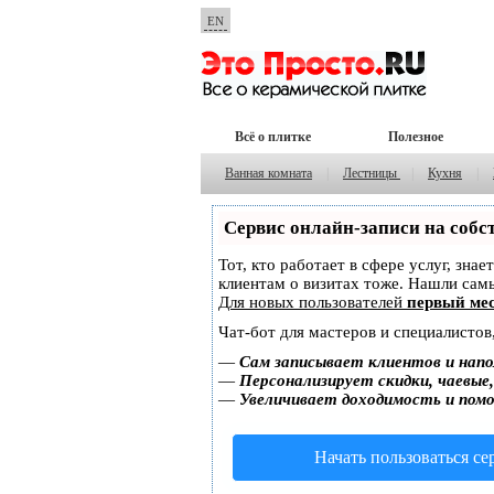
EN
Всё о плитке
Полезное
Ванная комната
|
Лестницы
|
Кухня
|
Сервис онлайн-записи на собс
Тот, кто работает в сфере услуг, зна
клиентам о визитах тоже. Нашли са
Для новых пользователей
первый мес
Чат-бот для мастеров и специалистов
—
Сам записывает клиентов и напо
—
Персонализирует скидки, чаевые
—
Увеличивает доходимость и пом
Начать пользоваться с