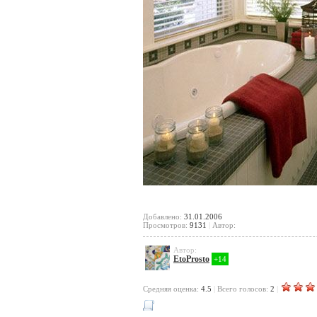
Добавлено:
31.01.2006
Просмотров:
9131
|
Автор:
Автор:
EtoProsto
+14
Cредняя оценка:
4.5
|
Всего голосов:
2
|